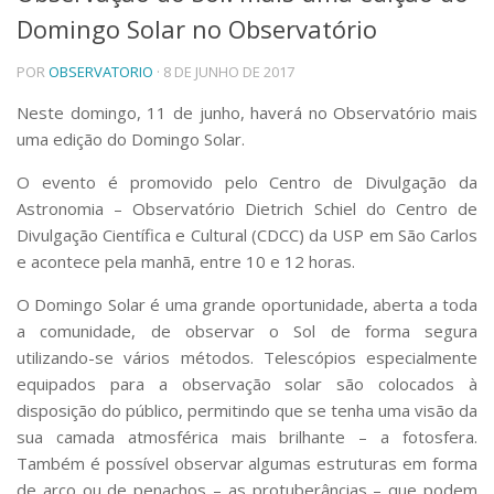
Domingo Solar no Observatório
Telefones e Mapas
Pessoas
POR
OBSERVATORIO
· 8 DE JUNHO DE 2017
Ensino
Graduação
Neste domingo, 11 de junho, haverá no Observatório mais
Pós-Graduação
uma edição do Domingo Solar.
Educação a distância
Cursos de Extensão
O evento é promovido pelo Centro de Divulgação da
Astronomia – Observatório Dietrich Schiel do Centro de
Pesquisa e Inovação
Divulgação Científica e Cultural (CDCC) da USP em São Carlos
Linhas de Pesquisa
e acontece pela manhã, entre 10 e 12 horas.
Centros, Núcleos e Projetos em Rede
Pós-doutorado
O Domingo Solar é uma grande oportunidade, aberta a toda
Iniciação Científica
a comunidade, de observar o Sol de forma segura
Transferência de Tecnologia
utilizando-se vários métodos. Telescópios especialmente
Empresas Juniores
equipados para a observação sol
ar são colocados à
Extensão à Comunidade
disposição do público, permitindo que se tenha uma visão da
Projetos, Programas e Cursos
sua camada atmosférica mais brilhante – a fotosfera.
Artes, Cultura e Esportes
Também é possível observar algumas estruturas em forma
Museus e Espaços Interativos
de arco ou de penachos – as protuberâncias – que podem