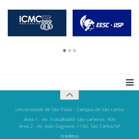
Universidade de São Paulo - Campus de São Carlos
Área 1 - Av. Trabalhador são-carlense, 400
Área 2 - Av. João Dagnone, 1100, São Carlos/SP
Créditos