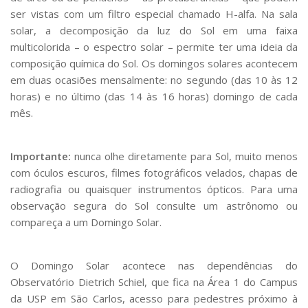
Serviços
ser vistas com um filtro especial chamado H-alfa. Na sala
Bibliotecas
solar, a decomposição da luz do Sol em uma faixa
Apoio ao Estudante
multicolorida – o espectro solar – permite ter uma ideia da
Segurança, Trânsito e Prevenção
composição química do Sol. Os domingos solares acontecem
RH, Administrativo e Financeiro
em duas ocasiões mensalmente: no segundo (das 10 às 12
Outros serviços
horas) e no último (das 14 às 16 horas) domingo de cada
Comunicação
mês.
Assessorias e Mídias
Aplicativos e Sites
Jornal da USP
Importante:
nunca olhe diretamente para Sol, muito menos
Agenda de Eventos
com óculos escuros, filmes fotográficos velados, chapas de
Defesa de Teses
radiografia ou quaisquer instrumentos ópticos. Para uma
observação segura do Sol consulte um astrônomo ou
compareça a um Domingo Solar.
O Domingo Solar acontece nas dependências do
Observatório Dietrich Schiel, que fica na Área 1 do Campus
da USP em São Carlos, acesso para pedestres próximo à