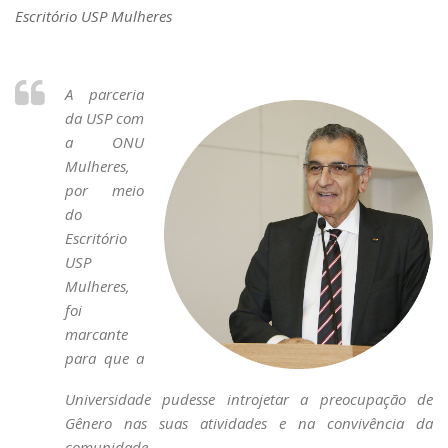
Escritório USP Mulheres
A parceria
da USP com
a ONU
Mulheres,
por meio
do
Escritório
USP
Mulheres,
foi
marcante
para que a
Universidade pudesse introjetar a preocupação de
Gênero nas suas atividades e na convivência da
comunidade.