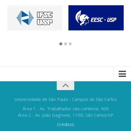
Universidade de São Paulo - Campus de São Carlos
Área 1 - Av. Trabalhador são-carlense, 400
Área 2 - Av. João Dagnone, 1100, São Carlos/SP
Créditos