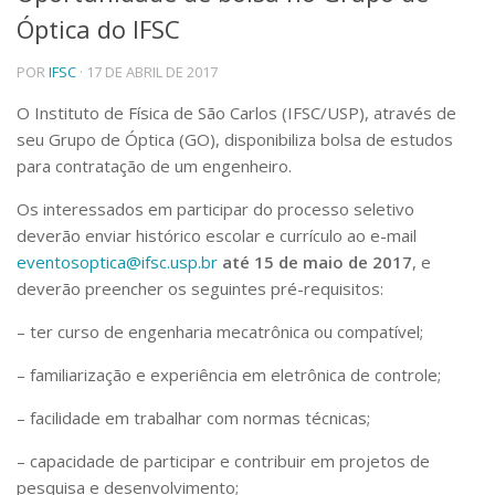
Óptica do IFSC
Telefones e Mapas
Pessoas
POR
IFSC
· 17 DE ABRIL DE 2017
Ensino
Graduação
O Instituto de Física de São Carlos (IFSC/USP), através de
Pós-Graduação
seu Grupo de Óptica (GO), disponibiliza bolsa de estudos
Educação a distância
para contratação de um engenheiro.
Cursos de Extensão
Os interessados em participar do processo seletivo
Pesquisa e Inovação
deverão enviar histórico escolar e currículo ao e-mail
Linhas de Pesquisa
eventosoptica@ifsc.usp.br
até 15 de maio de 2
017
, e
Centros, Núcleos e Projetos em Rede
deverão preencher os seguintes pré-requisitos:
Pós-doutorado
Iniciação Científica
– ter curso de engenharia mecatrônica ou compatível;
Transferência de Tecnologia
Empresas Juniores
– familiarização e experiência em eletrônica de controle;
Extensão à Comunidade
– facilidade em trabalhar com normas técnicas;
Projetos, Programas e Cursos
Artes, Cultura e Esportes
– capacidade de participar e contribuir em projetos de
Museus e Espaços Interativos
pesquisa e desenvolvimento;