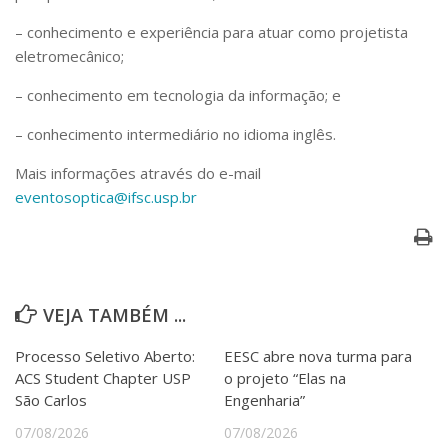
Serviços
– conhecimento e experiência para atuar como projetista
Bibliotecas
eletromecânico;
Apoio ao Estudante
Segurança, Trânsito e Prevenção
– conhecimento em tecnologia da informação; e
RH, Administrativo e Financeiro
Outros serviços
– conhecimento intermediário no idioma inglês.
Comunicação
Mais informações através do e-mail
Assessorias e Mídias
eventosoptica@ifsc.usp.br
Aplicativos e Sites
Jornal da USP
Agenda de Eventos
Defesa de Teses
VEJA TAMBÉM ...
Processo Seletivo Aberto:
EESC abre nova turma para
ACS Student Chapter USP
o projeto “Elas na
São Carlos
Engenharia”
07/08/2026
07/08/2026