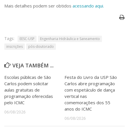
Serviços
Mais detalhes podem ser obtidos
acessando aqui.
Bibliotecas
Apoio ao Estudante
Segurança, Trânsito e Prevenção
RH, Administrativo e Financeiro
Outros serviços
Tags:
EESC-USP
Engenharia Hidráulica e Saneamento
Comunicação
inscrições
pós-doutorado
Assessorias e Mídias
Aplicativos e Sites
VEJA TAMBÉM ...
Jornal da USP
Agenda de Eventos
Defesa de Teses
Escolas públicas de São
Festa do Livro da USP São
Carlos podem solicitar
Carlos abre programação
aulas gratuitas de
com espetáculo de dança
programação oferecidas
vertical nas
pelo ICMC
comemorações dos 55
anos do ICMC
06/08/2026
06/08/2026