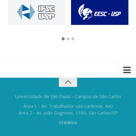
Universidade de São Paulo - Campus de São Carlos
Área 1 - Av. Trabalhador são-carlense, 400
Área 2 - Av. João Dagnone, 1100, São Carlos/SP
Créditos