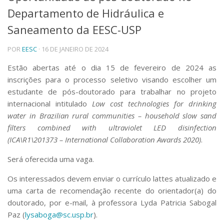
Departamento de Hidráulica e
Telefones e Mapas
Pessoas
Saneamento da EESC-USP
Ensino
POR
EESC
· 16 DE JANEIRO DE 2024
Graduação
Pós-Graduação
Estão abertas até o dia 15 de fevereiro de 2024 as
Educação a distância
inscrições para o processo seletivo visando escolher um
Cursos de Extensão
estudante de pós-doutorado para trabalhar no projeto
Pesquisa e Inovação
internacional intitulado
Low cost technologies for drinking
Linhas de Pesquisa
water in Brazilian rural communities – household slow sand
Centros, Núcleos e Projetos em Rede
filters combined with ultraviolet LED disinfection
Pós-doutorado
(ICA\R1\201373 – International Collaboration Awards 2020)
.
Iniciação Científica
Transferência de Tecnologia
Será oferecida uma vaga.
Empresas Juniores
Extensão à Comunidade
Os interessados devem enviar o currículo lattes atualizado e
uma carta de recomendação recente do orientador(a) do
Projetos, Programas e Cursos
doutorado, por e-mail, à professora Lyda Patricia Sabogal
Artes, Cultura e Esportes
Paz (
lysaboga@sc.usp.br
).
Museus e Espaços Interativos