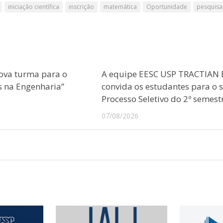
iniciação científica
inscrição
matemática
Oportunidade
pesquisa
ova turma para o
A equipe EESC USP TRACTIAN 
s na Engenharia”
convida os estudantes para o 
Processo Seletivo do 2º semest
07/08/2026