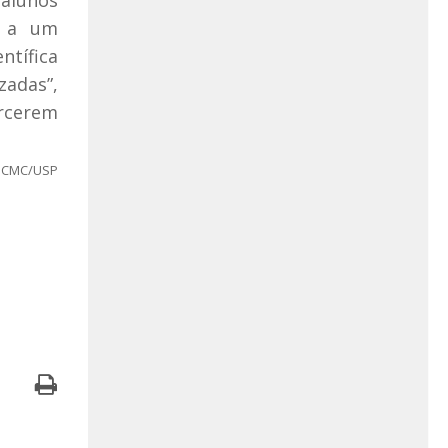
u a um
ntífica
zadas”,
ercerem
 ICMC/USP