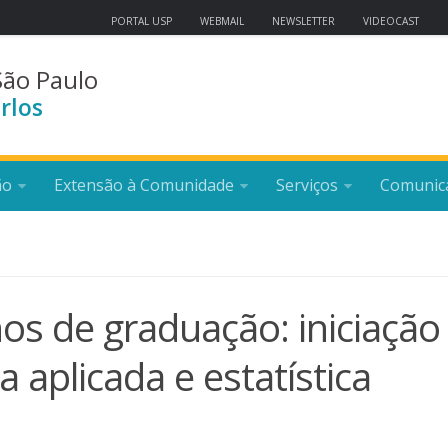
PORTAL USP
WEBMAIL
NEWSLETTER
VIDEOCAST
São Paulo
rlos
ão
Extensão à Comunidade
Serviços
Comunic
os de graduação: iniciação
 aplicada e estatística