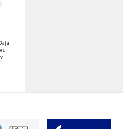
Baja
seu
re