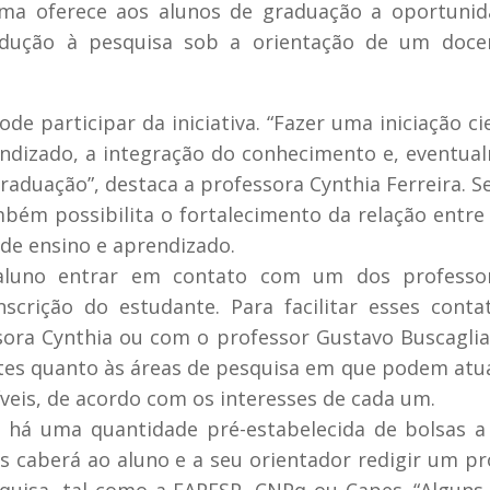
rama oferece aos alunos de graduação a oportuni
rodução à pesquisa sob a orientação de um doce
 participar da iniciativa. “Fazer uma iniciação cie
ndizado, a integração do conhecimento e, eventua
raduação”, destaca a professora Cynthia Ferreira. 
ambém possibilita o fortalecimento da relação entre
de ensino e aprendizado.
 aluno entrar em contato com um dos professo
crição do estudante. Para facilitar esses conta
ora Cynthia ou com o professor Gustavo Buscaglia
ntes quanto às áreas de pesquisa em que podem at
veis, de acordo com os interesses de cada um.
ão há uma quantidade pré-estabelecida de bolsas 
s caberá ao aluno e a seu orientador redigir um pr
uisa, tal como a FAPESP, CNPq ou Capes. “Alguns