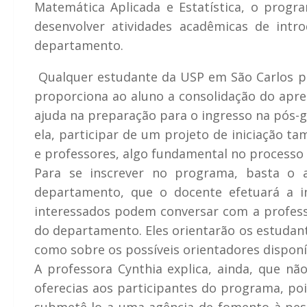
Matemática Aplicada e Estatística, o prog
desenvolver atividades acadêmicas de int
departamento.
Qualquer estudante da USP em São Carlos pode
proporciona ao aluno a consolidação do apre
ajuda na preparação para o ingresso na pós-g
ela, participar de um projeto de iniciação t
e professores, algo fundamental no processo 
Para se inscrever no programa, basta o
departamento, que o docente efetuará a ins
interessados podem conversar com a profess
do departamento. Eles orientarão os estuda
como sobre os possíveis orientadores disponí
A professora Cynthia explica, ainda, que n
oferecias aos participantes do programa, poi
submetê-lo a uma agência de fomento à pesq