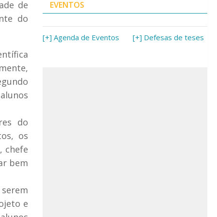
dade de
EVENTOS
nte do
[+] Agenda de Eventos
[+] Defesas de teses
ntífica
lmente,
Segundo
 alunos
res do
tos, os
, chefe
uar bem
a serem
ojeto e
 alunos