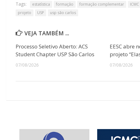
Tags:
estatística
formação
formação complementar
ICMC
projeto
USP
usp são carlos
VEJA TAMBÉM ...
Processo Seletivo Aberto: ACS
EESC abre n
Student Chapter USP São Carlos
projeto “Ela
07/08/2026
07/08/2026