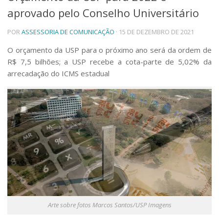
aprovado pelo Conselho Universitário
Telefones e Mapas
Pessoas
POR
ASSESSORIA DE COMUNICAÇÃO
· 15 DE DEZEMBRO DE 2021
Ensino
Graduação
O orçamento da USP para o próximo ano será da ordem de
Pós-Graduação
R$ 7,5 bilhões; a USP recebe a cota-parte de 5,02% da
Educação a distância
arrecadação do ICMS estadual
Cursos de Extensão
Pesquisa e Inovação
Linhas de Pesquisa
Centros, Núcleos e Projetos em Rede
Pós-doutorado
Iniciação Científica
Transferência de Tecnologia
Empresas Juniores
Extensão à Comunidade
Projetos, Programas e Cursos
Artes, Cultura e Esportes
Arte sobre fotos Marcos Santos/USP Imagens
Museus e Espaços Interativos