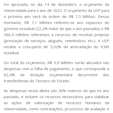
Serviços
Foi aprovado, no dia 14 de dezembro, o orçamento da
Bibliotecas
Universidade para o ano de 2022. O orçamento da USP para
Apoio ao Estudante
o próximo ano será da ordem de R$ 7,5 bilhões. Desse
Segurança, Trânsito e Prevenção
montante, R$ 7,1 bilhões referem-se aos repasses do
RH, Administrativo e Financeiro
governo estadual (22,2% maior do que o ano passado); e R$
Outros serviços
386,4 milhões referentes a recursos de receitas próprias
Comunicação
(prestação de serviços, aluguéis, reembolsos etc.). A USP
Assessorias e Mídias
recebe a cota-parte de 5,02% da arrecadação do ICMS
Aplicativos e Sites
estadual.
Jornal da USP
Agenda de Eventos
Do total do orçamento, R$ 5,9 bilhões serão alocados nas
Defesa de Teses
despesas com a folha de pagamento, o que corresponde a
82,4% da dotação orçamentária decorrente das
transferências do Tesouro do Estado.
As despesas nesta alínea são 26% maiores do que no ano
passado, e incluem os recursos necessários para viabilizar
as ações de valorização de recursos humanos da
Universidade, como contratações, processos de avaliação e