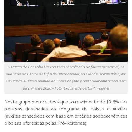
A sessão do Conselho Universitário oi realizada de forma presencial, no
auditório do Centro de Difusão Internacional, na Cidade Universitária, em
São Paulo. A última reunião do Conselho feita presencialmente ocorreu em
fevereiro de 2020 – Foto: Cecília Bastos/USP Imagem
Neste grupo merece destaque o crescimento de 13,6% nos
recursos destinados ao Programa de Bolsas e Auxílios
(auxílios concedidos com base em critérios socioeconômicos
e bolsas oferecidas pelas Pró-Reitorias).