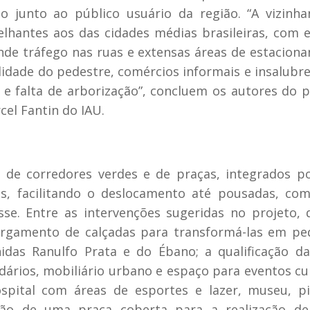
o junto ao público usuário da região. “A vizinh
hantes aos das cidades médias brasileiras, com 
nde tráfego nas ruas e extensas áreas de estacion
lidade do pedestre, comércios informais e insalubre
e falta de arborização”, concluem os autores do p
el Fantin do IAU.
s de corredores verdes e de praças, integrados 
s, facilitando o deslocamento até pousadas, com
se. Entre as intervenções sugeridas no projeto, 
alargamento de calçadas para transformá-las em p
idas Ranulfo Prata e do Ébano; a qualificação d
dários, mobiliário urbano e espaço para eventos cul
pital com áreas de esportes e lazer, museu, pi
ão de uma praça coberta para a realização de 