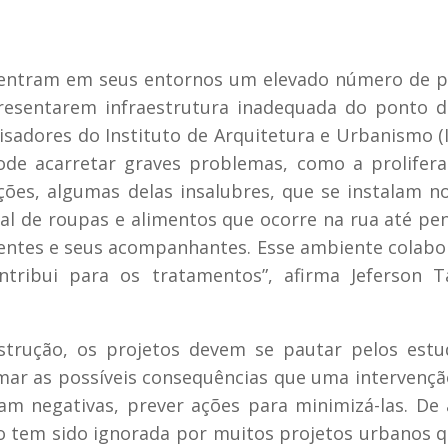
ncentram em seus entornos um elevado número de 
presentarem infraestrutura inadequada do ponto d
sadores do Instituto de Arquitetura e Urbanismo (
ode acarretar graves problemas, como a prolifer
ões, algumas delas insalubres, que se instalam n
al de roupas e alimentos que ocorre na rua até pe
ientes e seus acompanhantes. Esse ambiente colab
ribui para os tratamentos”, afirma Jeferson Ta
nstrução, os projetos devem se pautar pelos est
imar as possíveis consequências que uma intervenç
am negativas, prever ações para minimizá-las. De
o tem sido ignorada por muitos projetos urbanos 