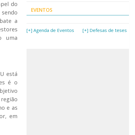
apel do
EVENTOS
o sendo
bate a
estores
[+] Agenda de Eventos
[+] Defesas de teses
mo uma
AU está
es é o
jetivo
 região
no e as
mor, em