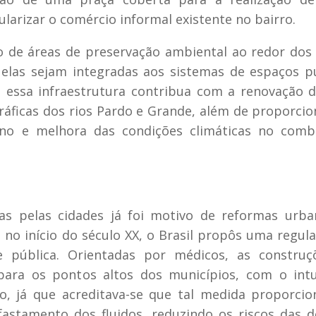
larizar o comércio informal existente no bairro.
o de áreas de preservação ambiental ao redor dos
elas sejam integradas aos sistemas de espaços p
 essa infraestrutura contribua com a renovação d
gráficas dos rios Pardo e Grande, além de proporcio
no e melhora das condições climáticas no comb
as pelas cidades já foi motivo de reformas urb
s no início do século XX, o Brasil propôs uma regul
e pública. Orientadas por médicos, as construç
 para os pontos altos dos municípios, com o int
o, já que acreditava-se que tal medida proporcio
fastamento dos fluidos, reduzindo os riscos das 