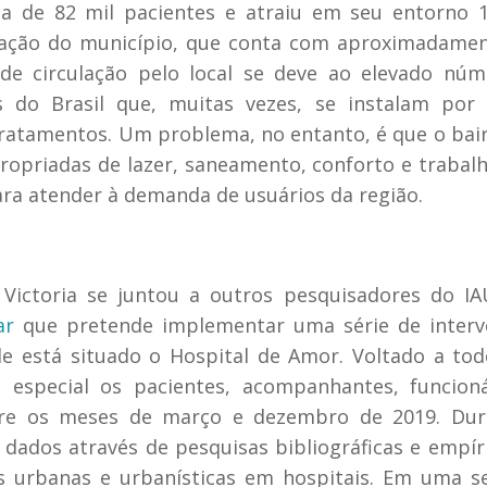
a de 82 mil pacientes e atraiu em seu entorno 
lação do município, que conta com aproximadamen
nde circulação pelo local se deve ao elevado nú
 do Brasil que, muitas vezes, se instalam por 
tratamentos. Um problema, no entanto, é que o bai
propriadas de lazer, saneamento, conforto e trabal
ara atender à demanda de usuários da região.
Victoria se juntou a outros pesquisadores do I
ar
que pretende implementar uma série de interv
de está situado o Hospital de Amor. Voltado a to
m especial os pacientes, acompanhantes, funcion
ntre os meses de março e dezembro de 2019. Dur
dados através de pesquisas bibliográficas e empír
ões urbanas e urbanísticas em hospitais. Em uma 