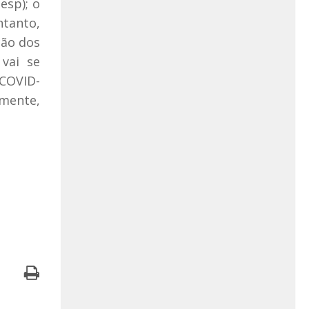
esp); o
ntanto,
ção dos
vai se
 COVID-
lmente,