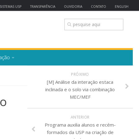
SISTEMAS USP
TRANSPARÊNCIA
OUVIDORIA
CONTATO
ENGLISH
ação
PRÓXIMO
[M] Análise da interação estaca
inclinada e o solo via combinação
ão
MEC/MEF
ANTERIOR
Programa auxilia alunos e recém-
formados da USP na criação de