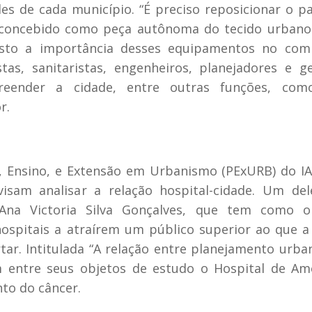
es de cada município. “É preciso reposicionar o p
er concebido como peça autônoma do tecido urban
visto a importância desses equipamentos no com
as, sanitaristas, engenheiros, planejadores e g
reender a cidade, entre outras funções, co
r.
a, Ensino, e Extensão em Urbanismo (PExURB) do I
isam analisar a relação hospital-cidade. Um del
a Ana Victoria Silva Gonçalves, que tem como ob
spitais a atraírem um público superior ao que a
ar. Intitulada “A relação entre planejamento urba
em entre seus objetos de estudo o Hospital de A
nto do câncer.