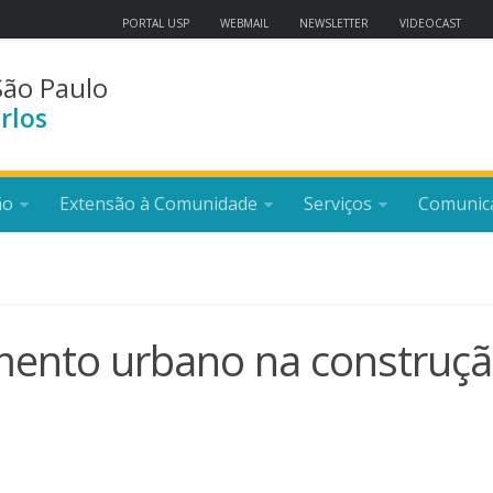
PORTAL USP
WEBMAIL
NEWSLETTER
VIDEOCAST
São Paulo
rlos
ão
Extensão à Comunidade
Serviços
Comunic
mento urbano na construç