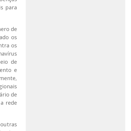
is para
mero de
dado os
ntra os
navírus
eio de
ento e
lmente,
gionais
ário de
 a rede
 outras