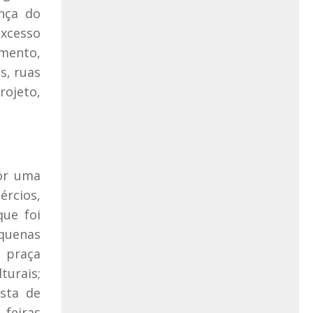
ança do
excesso
amento,
s, ruas
rojeto,
por uma
ércios,
que foi
equenas
a praça
turais;
sta de
feiras