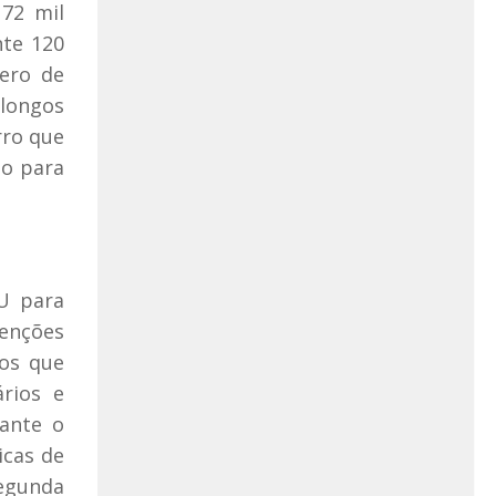
172 mil
te 120
mero de
longos
rro que
ho para
AU para
enções
dos que
ários e
ante o
icas de
segunda