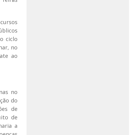
 cursos
úblicos
o ciclo
nar, no
ate ao
anas no
ação do
ões de
uito de
naria a
doenças