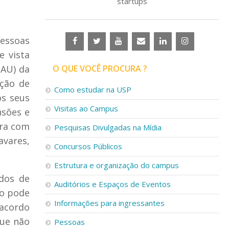
startups
pessoas
e vista
IAU) da
O QUE VOCÊ PROCURA ?
ação de
Como estudar na USP
os seus
Visitas ao Campus
nsões e
ora com
Pesquisas Divulgadas na Mídia
vares,
Concursos Públicos
Estrutura e organização do campus
udos de
Auditórios e Espaços de Eventos
ão pode
Informações para ingressantes
 acordo
que não
Pessoas