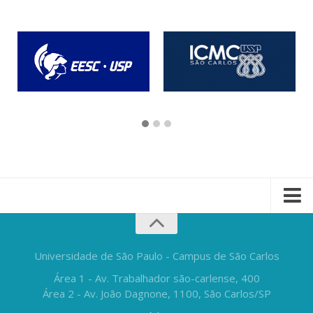
Universidade de São Paulo - Campus de São Carlos
Área 1 - Av. Trabalhador são-carlense, 400
Área 2 - Av. João Dagnone, 1100, São Carlos/SP