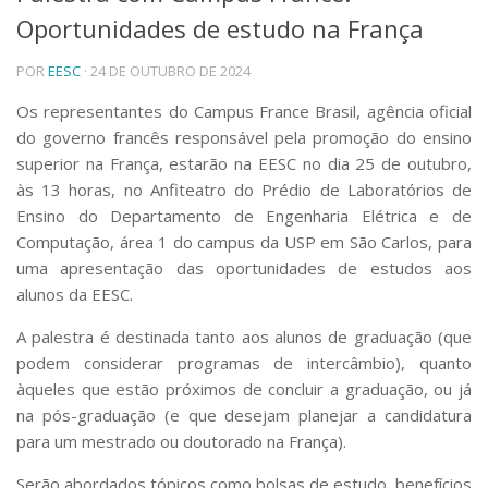
Oportunidades de estudo na França
Telefones e Mapas
Pessoas
POR
EESC
· 24 DE OUTUBRO DE 2024
Ensino
Graduação
Os representantes do Campus France Brasil, agência oficial
Pós-Graduação
do governo francês responsável pela promoção do ensino
Educação a distância
superior na França, estarão na EESC no dia 25 de outubro,
Cursos de Extensão
às 13 horas, no Anfiteatro do Prédio de Laboratórios de
Pesquisa e Inovação
Ensino do Departamento de Engenharia Elétrica e de
Computação, área 1
do campus da USP em São Carlos,
para
Linhas de Pesquisa
Centros, Núcleos e Projetos em Rede
uma apresentação das oportunidades de estudos aos
Pós-doutorado
alunos da EESC.
Iniciação Científica
Transferência de Tecnologia
A palestra é destinada tanto aos alunos de graduação (que
Empresas Juniores
podem considerar programas de intercâmbio), quanto
Extensão à Comunidade
àqueles que estão próximos de concluir a graduação, ou já
na pós-graduação (e que desejam planejar a candidatura
Projetos, Programas e Cursos
para um mestrado ou doutorado na França).
Artes, Cultura e Esportes
Museus e Espaços Interativos
Serão abordados tópicos como bolsas de estudo, benefícios