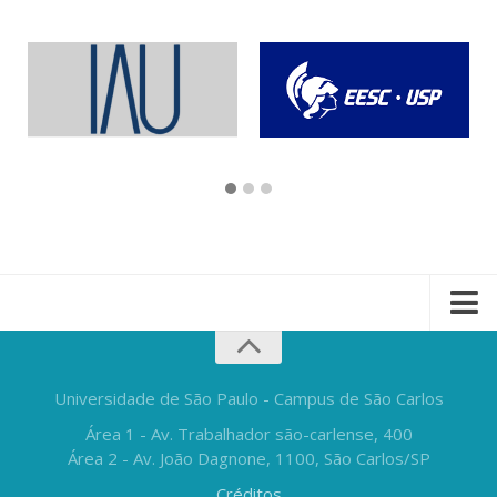
Universidade de São Paulo - Campus de São Carlos
Área 1 - Av. Trabalhador são-carlense, 400
Área 2 - Av. João Dagnone, 1100, São Carlos/SP
Créditos