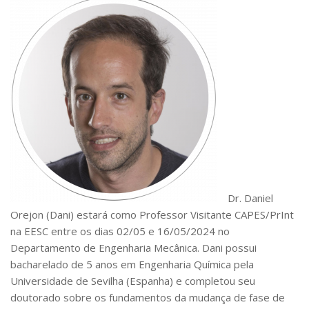
Serviços
Bibliotecas
Apoio ao Estudante
Segurança, Trânsito e Prevenção
RH, Administrativo e Financeiro
Outros serviços
Comunicação
Assessorias e Mídias
Aplicativos e Sites
Jornal da USP
Agenda de Eventos
Defesa de Teses
Dr. Daniel
Orejon (Dani) estará como Professor Visitante CAPES/PrInt
na EESC entre os dias 02/05 e 16/05/2024 no
Departamento de Engenharia Mecânica. Dani possui
bacharelado de 5 anos em Engenharia Química pela
Universidade de Sevilha (Espanha) e completou seu
doutorado sobre os fundamentos da mudança de fase de