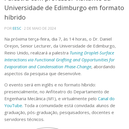
Universidade de Edimburgo em formato
Telefones e Mapas
Pessoas
híbrido
Ensino
POR
EESC
· 2 DE MAIO DE 2024
Graduação
Pós-Graduação
Na próxima terça-feira, dia 7, às 14 horas, o Dr. Daniel
Educação a distância
Orejon, Senior Lecturer, da Universidade de Edimburgo,
Cursos de Extensão
Reino Unido, realizará a palestra
Tuning Droplet-Surface
Pesquisa e Inovação
Interactions via Functional Grafting and Opportunities for
Linhas de Pesquisa
Evaporation and Condensation Phase-Change
, abordando
Centros, Núcleos e Projetos em Rede
aspectos da pesquisa que desenvolve.
Pós-doutorado
Iniciação Científica
O evento será em inglês e no formato híbrido:
Transferência de Tecnologia
presencialmente, no Anfiteatro do Departamento de
Empresas Juniores
Engenharia Mecânica (M1), e virtualmente pelo
Canal do
Extensão à Comunidade
YouTube.
Toda a comunidade está convidada: alunos de
Projetos, Programas e Cursos
graduação, pós-graduação, pesquisadores, docentes e
Artes, Cultura e Esportes
servidores técnicos.
Museus e Espaços Interativos