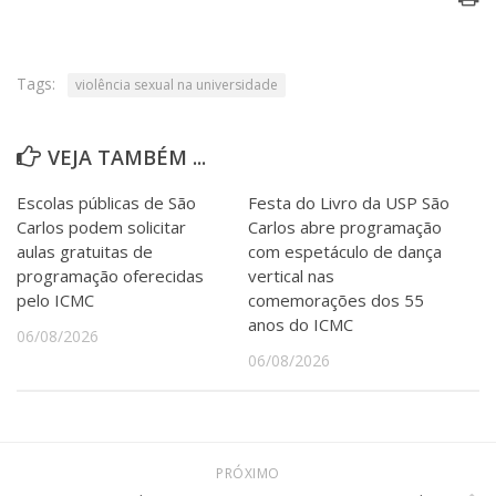
Serviços
Bibliotecas
Apoio ao Estudante
Tags:
violência sexual na universidade
Segurança, Trânsito e Prevenção
RH, Administrativo e Financeiro
Outros serviços
VEJA TAMBÉM ...
Comunicação
Escolas públicas de São
Festa do Livro da USP São
Assessorias e Mídias
Aplicativos e Sites
Carlos podem solicitar
Carlos abre programação
Jornal da USP
aulas gratuitas de
com espetáculo de dança
Agenda de Eventos
programação oferecidas
vertical nas
Defesa de Teses
pelo ICMC
comemorações dos 55
anos do ICMC
06/08/2026
06/08/2026
PRÓXIMO