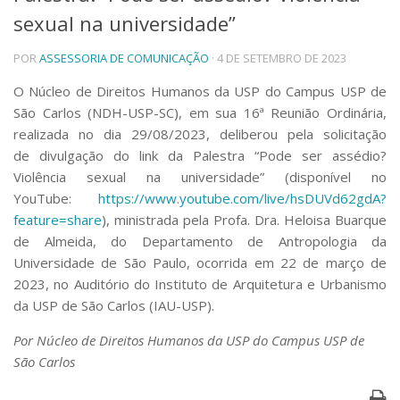
sexual na universidade”
Telefones e Mapas
Pessoas
POR
ASSESSORIA DE COMUNICAÇÃO
· 4 DE SETEMBRO DE 2023
Ensino
Graduação
O Núcleo de Direitos Humanos da USP do Campus USP de
Pós-Graduação
São Carlos (NDH-USP-SC), em sua 16ª Reunião Ordinária,
Educação a distância
realizada no dia 29/08/2023, deliberou pela solicitação
Cursos de Extensão
de divulgação do link da Palestra
“Pode ser assédio?
Pesquisa e Inovação
Violência sexual na universidade”
(disponível no
YouTube:
https://www.youtube.
com/live/hsDUVd62gdA?
Linhas de Pesquisa
Centros, Núcleos e Projetos em Rede
feature=
share
), ministrada pela Profa. Dra. Heloisa Buarque
Pós-doutorado
de Almeida, do Departamento de Antropologia da
Iniciação Científica
Universidade de São Paulo, ocorrida em 22 de março de
Transferência de Tecnologia
2023, no Auditório do Instituto de Arquitetura e Urbanismo
Empresas Juniores
da USP de São Carlos (IAU-USP).
Extensão à Comunidade
Por Núcleo de Direitos Humanos da USP do Campus USP de
Projetos, Programas e Cursos
São Carlos
Artes, Cultura e Esportes
Museus e Espaços Interativos