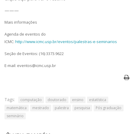
———
Mais informações
Agenda de eventos do
ICMC:
http://www.icmc.usp.br/eventos/palestras-e-seminarios
Seção de Eventos: (16) 3373.9622
E-mail: eventos@icmc.usp.br
Tags:
computação
doutorado
ensino
estatística
matemática
mestrado
palestra
pesquisa
Pós graduação
seminário