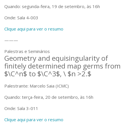
Serviços
Quando: segunda-feira, 19 de setembro, às 16h
Bibliotecas
Onde: Sala 4-003
Apoio ao Estudante
Segurança, Trânsito e Prevenção
Clique aqui para ver o resumo
RH, Administrativo e Financeiro
Outros serviços
———
Comunicação
Palestras e Seminários
Assessorias e Mídias
Geometry and equisingularity of
Aplicativos e Sites
finitely determined map germs from
Jornal da USP
Agenda de Eventos
$\C^n$ to $\C^3$, \ $n >2.$
Defesa de Teses
Palestrante: Marcelo Saia (ICMC)
Quando: terça-feira, 20 de setembro, às 16h
Onde: Sala 3-011
Clique aqui para ver o resumo