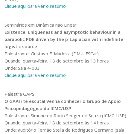
Serviços
Clique aqui para ver o resumo
Bibliotecas
———–
Apoio ao Estudante
Segurança, Trânsito e Prevenção
Seminários em Dinâmica não Linear
RH, Administrativo e Financeiro
Existence, uniqueness and asymptotic behaviour in a
Outros serviços
parabolic PDE driven by the p-Laplacian with indefinite
Comunicação
logistic source
Palestrante: Gustavo F. Madeira (DM-UFSCar)
Assessorias e Mídias
Quando: quarta-feira, 18 de setembro às 13 horas
Aplicativos e Sites
Jornal da USP
Onde: Sala 4-003
Agenda de Eventos
Clique aqui para ver o resumo
Defesa de Teses
———–
Palestra GAPSI
O GAPsi te escuta! Venha conhecer o Grupo de Apoio
Psicopedagógico do ICMC/USP
Palestrante: Simone do Rocio Senger de Souza (ICMC-USP)
Quando: quarta-feira, 18 de setembro às 14 horas
Onde: auditório Fernão Stella de Rodrigues Germano (sala