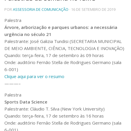
Telefones e Mapas
POR
ASSESSORIA DE COMUNICAÇÃO
· 16 DE SETEMBRO DE 2019
Pessoas
Palestra
Ensino
Árvore, arborização e parques urbanos: a necessária
Graduação
urgência no século 21
Pós-Graduação
Palestrante: José Galizia Tundisi (SECRETARIA MUNICIPAL
Educação a distância
Cursos de Extensão
DE MEIO AMBIENTE, CIÊNCIA, TECNOLOGIA E INOVAÇÃO)
Quando: terça-feira, 17 de setembro às 09 horas
Pesquisa e Inovação
Onde: auditório Fernão Stella de Rodrigues Germano (sala
Linhas de Pesquisa
6-001)
Centros, Núcleos e Projetos em Rede
Clique aqui para ver o resumo
Pós-doutorado
———–
Iniciação Científica
Transferência de Tecnologia
Palestra
Empresas Juniores
Sports Data Science
Extensão à Comunidade
Palestrante: Cláudio T. Silva (New York University)
Projetos, Programas e Cursos
Quando: terça-feira, 17 de setembro às 16 horas
Artes, Cultura e Esportes
Onde: auditório Fernão Stella de Rodrigues Germano (sala
Museus e Espaços Interativos
6-001)