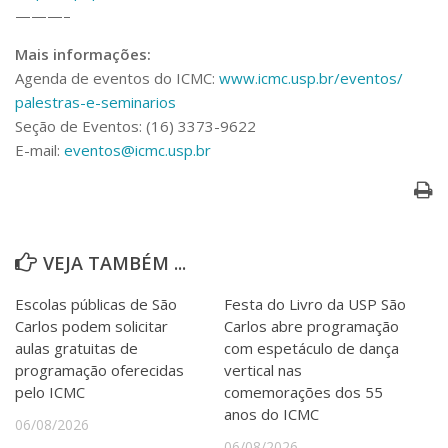
———–
Mais informações:
Agenda de eventos do ICMC:
www.icmc.usp.br/eventos/
palestras-e-seminarios
Seção de Eventos: (16) 3373-9622
E-mail:
eventos@icmc.usp.br
VEJA TAMBÉM ...
Escolas públicas de São
Festa do Livro da USP São
Carlos podem solicitar
Carlos abre programação
aulas gratuitas de
com espetáculo de dança
programação oferecidas
vertical nas
pelo ICMC
comemorações dos 55
anos do ICMC
06/08/2026
06/08/2026