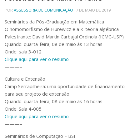
Telefones e Mapas
POR
ASSESSORIA DE COMUNICAÇÃO
· 7 DE MAIO DE 2019
Pessoas
Seminários da Pós-Graduação em Matemática
Ensino
O homomorfismo de Hurewicz e a K-teoria algébrica
Graduação
Palestrante: David Martín Carbajal Ordinola (ICMC-USP)
Pós-Graduação
Quando: quarta-feira, 08 de maio às 13 horas
Educação a distância
Cursos de Extensão
Onde: sala 3-012
Clique aqui para ver o resumo
Pesquisa e Inovação
———–
Linhas de Pesquisa
Centros, Núcleos e Projetos em Rede
Cultura e Extensão
Pós-doutorado
Camp Serrapilheira: uma oportunidade de financiamento
Iniciação Científica
para seu projeto de extensão
Transferência de Tecnologia
Quando: quarta-feira, 08 de maio às 16 horas
Empresas Juniores
Onde: Sala 4-005
Extensão à Comunidade
Clique aqui para ver o resumo
Projetos, Programas e Cursos
———–
Artes, Cultura e Esportes
Museus e Espaços Interativos
Seminários de Computação – BSI