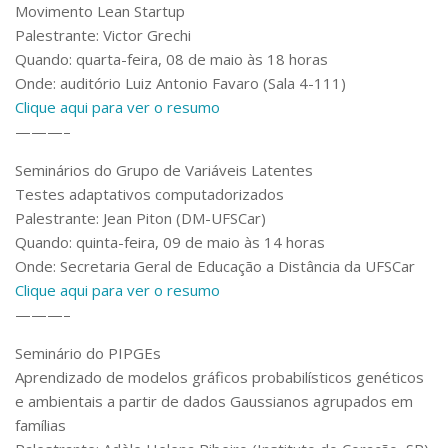
Serviços
Movimento Lean Startup
Palestrante: Victor Grechi
Bibliotecas
Quando: quarta-feira, 08 de maio às 18 horas
Apoio ao Estudante
Segurança, Trânsito e Prevenção
Onde: auditório Luiz Antonio Favaro (Sala 4-111)
RH, Administrativo e Financeiro
Clique aqui para ver o resumo
Outros serviços
———–
Comunicação
Seminários do Grupo de Variáveis Latentes
Assessorias e Mídias
Testes adaptativos computadorizados
Aplicativos e Sites
Palestrante: Jean Piton (DM-UFSCar)
Jornal da USP
Quando: quinta-feira, 09 de maio às 14 horas
Agenda de Eventos
Onde: Secretaria Geral de Educação a Distância da UFSCar
Defesa de Teses
Clique aqui para ver o resumo
———–
Seminário do PIPGEs
Aprendizado de modelos gráficos probabilísticos genéticos
e ambientais a partir de dados Gaussianos agrupados em
famílias