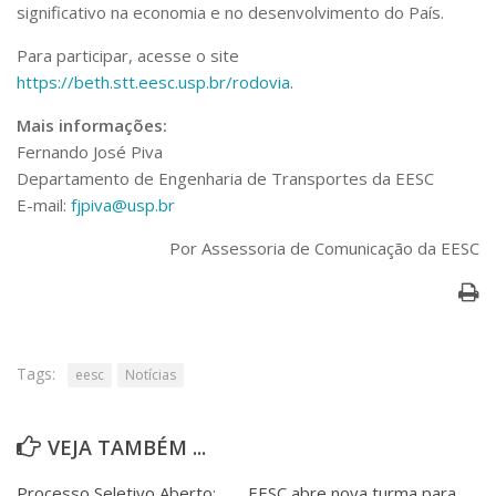
Serviços
significativo na economia e no desenvolvimento do País.
Bibliotecas
Para participar, acesse o site
Apoio ao Estudante
https://beth.stt.eesc.usp.br/rodovia
.
Segurança, Trânsito e Prevenção
RH, Administrativo e Financeiro
Mais informações:
Outros serviços
Fernando José Piva
Comunicação
Departamento de Engenharia de Transportes da EESC
Assessorias e Mídias
E-mail:
fjpiva@usp.br
Aplicativos e Sites
Por Assessoria de Comunicação da EESC
Jornal da USP
Agenda de Eventos
Defesa de Teses
Tags:
eesc
Notícias
VEJA TAMBÉM ...
Processo Seletivo Aberto:
EESC abre nova turma para