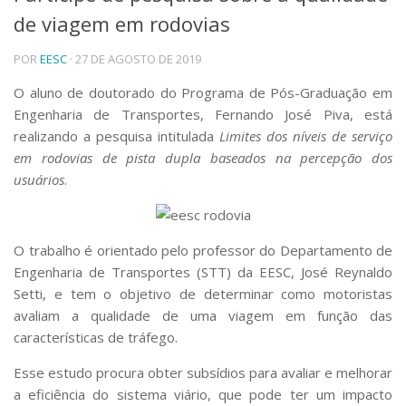
de viagem em rodovias
Telefones e Mapas
Pessoas
POR
EESC
· 27 DE AGOSTO DE 2019
Ensino
Graduação
O aluno de doutorado do Programa de Pós-Graduação em
Pós-Graduação
Engenharia de Transportes, Fernando José Piva, está
Educação a distância
realizando a pesquisa intitulada
Limites dos níveis de serviço
Cursos de Extensão
em rodovias de pista dupla baseados na percepção dos
Pesquisa e Inovação
usuários
.
Linhas de Pesquisa
Centros, Núcleos e Projetos em Rede
Pós-doutorado
O trabalho é orientado pelo professor do Departamento de
Iniciação Científica
Engenharia de Transportes (STT) da EESC, José Reynaldo
Transferência de Tecnologia
Setti, e tem o objetivo de determinar como motoristas
Empresas Juniores
avaliam a qualidade de uma viagem em função das
Extensão à Comunidade
características de tráfego.
Projetos, Programas e Cursos
Artes, Cultura e Esportes
Esse estudo procura obter subsídios para avaliar e melhorar
Museus e Espaços Interativos
a eficiência do sistema viário, que pode ter um impacto