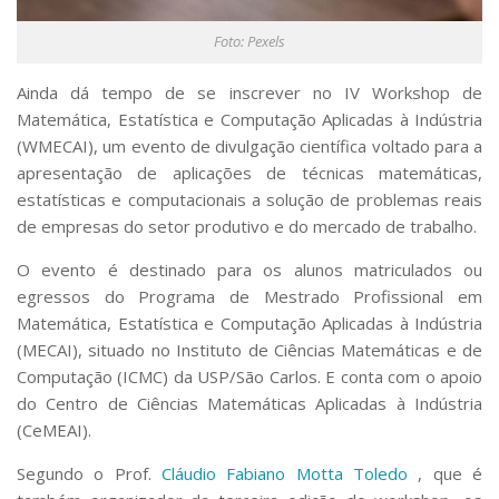
Serviços
Foto: Pexels
Bibliotecas
Apoio ao Estudante
Segurança, Trânsito e Prevenção
Ainda dá tempo de se inscrever no IV Workshop de
RH, Administrativo e Financeiro
Matemática, Estatística e Computação Aplicadas à Indústria
Outros serviços
(WMECAI), um evento de divulgação científica voltado para a
Comunicação
apresentação de aplicações de técnicas matemáticas,
estatísticas e computacionais a solução de problemas reais
Assessorias e Mídias
de empresas do setor produtivo e do mercado de trabalho.
Aplicativos e Sites
Jornal da USP
O evento é destinado para os alunos matriculados ou
Agenda de Eventos
egressos do Programa de Mestrado Profissional em
Defesa de Teses
Matemática, Estatística e Computação Aplicadas à Indústria
(MECAI), situado no Instituto de Ciências Matemáticas e de
Computação (ICMC) da USP/São Carlos. E conta com o apoio
do Centro de Ciências Matemáticas Aplicadas à Indústria
(CeMEAI).
Segundo o Prof.
Cláudio Fabiano Motta Toledo
, que é