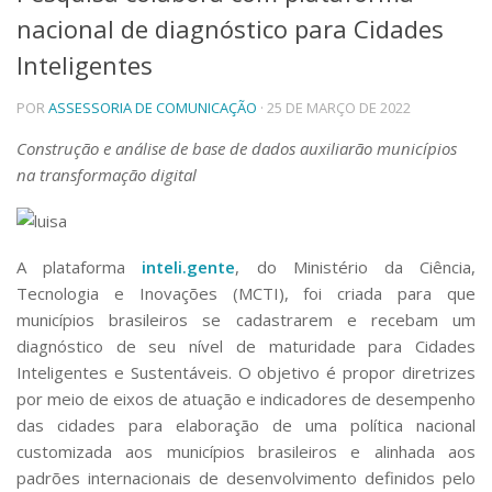
nacional de diagnóstico para Cidades
Telefones e Mapas
Pessoas
Inteligentes
Ensino
POR
ASSESSORIA DE COMUNICAÇÃO
· 25 DE MARÇO DE 2022
Graduação
Pós-Graduação
Construção e análise de base de dados auxiliarão municípios
Educação a distância
na transformação digital
Cursos de Extensão
Pesquisa e Inovação
Linhas de Pesquisa
A plataforma
inteli.gente
, do Ministério da Ciência,
Centros, Núcleos e Projetos em Rede
Pós-doutorado
Tecnologia e Inovações (MCTI), foi criada para que
Iniciação Científica
municípios brasileiros se cadastrarem e recebam um
Transferência de Tecnologia
diagnóstico de seu nível de maturidade para Cidades
Empresas Juniores
Inteligentes e Sustentáveis. O objetivo é propor diretrizes
Extensão à Comunidade
por meio de eixos de atuação e indicadores de desempenho
das cidades para elaboração de uma política nacional
Projetos, Programas e Cursos
Artes, Cultura e Esportes
customizada aos municípios brasileiros e alinhada aos
Museus e Espaços Interativos
padrões internacionais de desenvolvimento definidos pelo