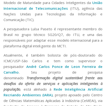
Serviços
Modelo de Maturidade para Cidades Inteligentes da
União
Internacional de Telecomunicações
(ITU), agência das
Bibliotecas
Nações Unidas para Tecnologias da Informação e
Apoio ao Estudante
Segurança, Trânsito e Prevenção
Comunicação (TIC).
RH, Administrativo e Financeiro
A pesquisadora Luísa Paseto é representante membro do
Outros serviços
Brasil no grupo técnico SG20/Q7, do ITU, e uma das
Comunicação
responsáveis por adaptar esse modelo internacional para a
Assessorias e Mídias
plataforma digital inteli.gente do MCTI.
Aplicativos e Sites
Jornal da USP
Atualmente, é também bolsista de pós-doutorado do
Agenda de Eventos
ICMC/USP-São Carlos e tem como supervisor o
Defesa de Teses
pesquisador
André Carlos Ponce de Leon Ferreira de
Carvalho
.
Seu projeto de pesquisa
denominado
Transformação digital sustentável frente aos
desafios da oferta de serviços e aplicações inteligentes à
população
,
está alinhado à
Rede Inteligência Artificial
Recriando Ambientes (IARA)
, projeto apoiado pelo Centro
de Ciências Matemáticas Aplicadas à Indústria (CeMEAI), via