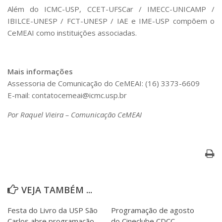
Além do ICMC-USP, CCET-UFSCar / IMECC-UNICAMP /
IBILCE-UNESP / FCT-UNESP / IAE e IME-USP compõem o
CeMEAI como instituições associadas.
Mais informações
Assessoria de Comunicação do CeMEAI: (16) 3373-6609
E-mail: contatocemeai@icmc.usp.br
Por Raquel Vieira – Comunicação CeMEAI
VEJA TAMBÉM ...
Festa do Livro da USP São
Programação de agosto
Carlos abre programação
do Cineclube CDCC