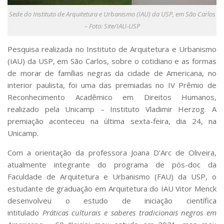
Serviços
Sede do Instituto de Arquitetura e Urbanismo (IAU) da USP, em São Carlos
Bibliotecas
– Foto: Site/IAU-USP
Apoio ao Estudante
Segurança, Trânsito e Prevenção
Pesquisa realizada no Instituto de Arquitetura e Urbanismo
RH, Administrativo e Financeiro
(IAU) da USP, em São Carlos, sobre o cotidiano e as formas
Outros serviços
de morar de famílias negras da cidade de Americana, no
Comunicação
interior paulista, foi uma das premiadas no IV Prêmio de
Assessorias e Mídias
Reconhecimento Acadêmico em Direitos Humanos,
Aplicativos e Sites
realizado pela Unicamp – Instituto Vladimir Herzog. A
Jornal da USP
premiação aconteceu na última sexta-feira, dia 24, na
Agenda de Eventos
Unicamp.
Defesa de Teses
Com a orientação da professora Joana D’Arc de Oliveira,
atualmente integrante do programa de pós-doc da
Faculdade de Arquitetura e Urbanismo (FAU) da USP, o
estudante de graduação em Arquitetura do IAU Vitor Menck
desenvolveu o estudo de iniciação científica
intitulado
Práticas culturais e saberes tradicionais negros em