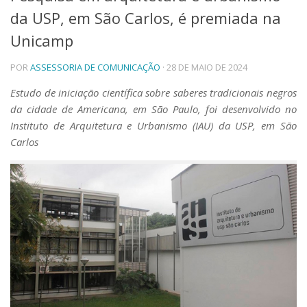
da USP, em São Carlos, é premiada na
Telefones e Mapas
Pessoas
Unicamp
Ensino
POR
ASSESSORIA DE COMUNICAÇÃO
· 28 DE MAIO DE 2024
Graduação
Pós-Graduação
Estudo de iniciação científica sobre saberes tradicionais negros
Educação a distância
da cidade de Americana, em São Paulo, foi desenvolvido no
Cursos de Extensão
Instituto de Arquitetura e Urbanismo (IAU) da USP, em São
Pesquisa e Inovação
Carlos
Linhas de Pesquisa
Centros, Núcleos e Projetos em Rede
Pós-doutorado
Iniciação Científica
Transferência de Tecnologia
Empresas Juniores
Extensão à Comunidade
Projetos, Programas e Cursos
Artes, Cultura e Esportes
Museus e Espaços Interativos