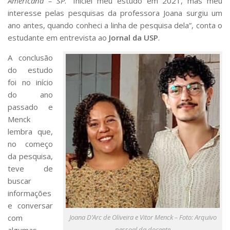
Americana – SP
. “Iniciei meu estudo em 2021, mas meu
interesse pelas pesquisas da professora Joana surgiu um
ano antes, quando conheci a linha de pesquisa dela”, conta o
estudante em entrevista ao
Jornal da USP
.
A conclusão
do estudo
foi no início
do ano
passado e
Menck
lembra que,
no começo
da pesquisa,
teve de
buscar
informações
e conversar
com
Joana D’Arc de Oliveira e Vitor Menck – Foto: Arquivo
pessoal da docente