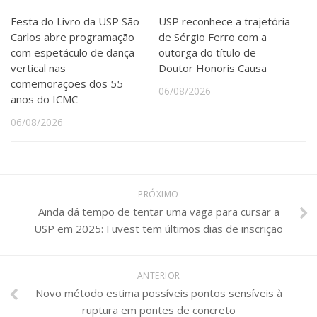
Serviços
Festa do Livro da USP São
USP reconhece a trajetória
Bibliotecas
Carlos abre programação
de Sérgio Ferro com a
Apoio ao Estudante
com espetáculo de dança
outorga do título de
Segurança, Trânsito e Prevenção
vertical nas
Doutor Honoris Causa
RH, Administrativo e Financeiro
comemorações dos 55
Outros serviços
06/08/2026
anos do ICMC
Comunicação
06/08/2026
Assessorias e Mídias
Aplicativos e Sites
Jornal da USP
Agenda de Eventos
Defesa de Teses
PRÓXIMO
Ainda dá tempo de tentar uma vaga para cursar a
USP em 2025: Fuvest tem últimos dias de inscrição
ANTERIOR
Novo método estima possíveis pontos sensíveis à
ruptura em pontes de concreto