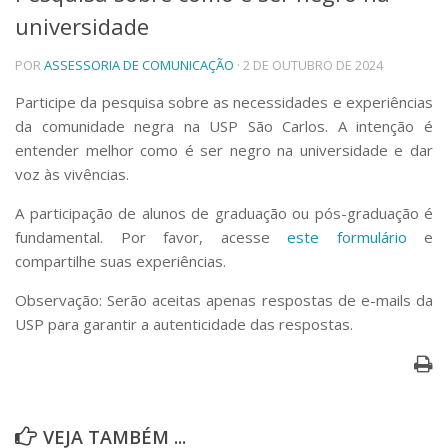
universidade
Telefones e Mapas
Pessoas
POR
ASSESSORIA DE COMUNICAÇÃO
· 2 DE OUTUBRO DE 2024
Ensino
Graduação
Participe da pesquisa sobre as necessidades e experiências
Pós-Graduação
da comunidade negra na USP São Carlos. A intenção é
Educação a distância
entender melhor como é ser negro na universidade e dar
Cursos de Extensão
voz às vivências.
Pesquisa e Inovação
A participação de alunos de graduação ou pós-graduação é
Linhas de Pesquisa
fundamental. Por favor, acesse
este formulário
e
Centros, Núcleos e Projetos em Rede
compartilhe suas experiências.
Pós-doutorado
Iniciação Científica
Observação: Serão aceitas apenas respostas de e-mails da
Transferência de Tecnologia
USP para garantir a autenticidade das respostas.
Empresas Juniores
Extensão à Comunidade
Projetos, Programas e Cursos
Artes, Cultura e Esportes
Museus e Espaços Interativos
VEJA TAMBÉM ...