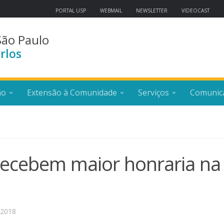
PORTAL USP
WEBMAIL
NEWSLETTER
VIDEOCAST
São Paulo
rlos
ão
Extensão à Comunidade
Serviços
Comunic
recebem maior honraria na
 2018