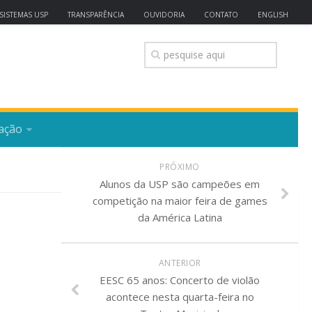
SISTEMAS USP
TRANSPARÊNCIA
OUVIDORIA
CONTATO
ENGLISH
ação
PRÓXIMO
Alunos da USP são campeões em
competição na maior feira de games
da América Latina
ANTERIOR
EESC 65 anos: Concerto de violão
acontece nesta quarta-feira no