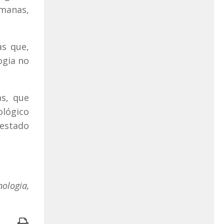
umanas,
as que,
ogia no
s, que
ológico
estado
nologia,