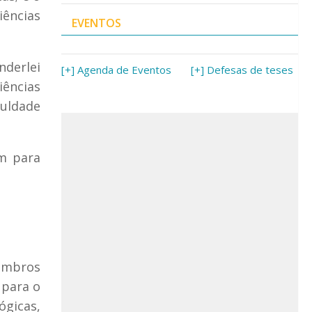
ências
EVENTOS
nderlei
[+] Agenda de Eventos
[+] Defesas de teses
iências
culdade
m para
membros
 para o
ógicas,