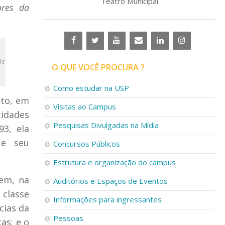
Teatro Municipal
ores da
de
O QUE VOCÊ PROCURA ?
Como estudar na USP
lto, em
Visitas ao Campus
tidades
Pesquisas Divulgadas na Mídia
93, ela
 e seu
Concursos Públicos
Estrutura e organização do campus
dem, na
Auditórios e Espaços de Eventos
classe
Informações para ingressantes
cias da
Pessoas
as; e o