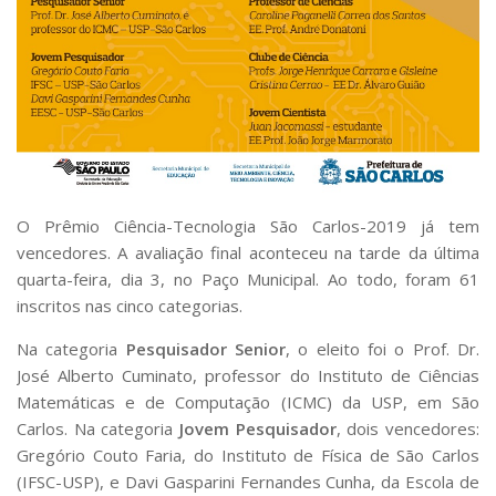
Serviços
Bibliotecas
Apoio ao Estudante
Segurança, Trânsito e Prevenção
RH, Administrativo e Financeiro
Outros serviços
Comunicação
Assessorias e Mídias
O Prêmio Ciência-Tecnologia São Carlos-2019 já tem
Aplicativos e Sites
Jornal da USP
vencedores. A avaliação final aconteceu na tarde da última
Agenda de Eventos
quarta-feira, dia 3, no Paço Municipal. Ao todo, foram 61
Defesa de Teses
inscritos nas cinco categorias.
Na categoria
Pesquisador Senior
, o eleito foi o Prof. Dr.
José Alberto Cuminato, professor do Instituto de Ciências
Matemáticas e de Computação (ICMC) da USP, em São
Carlos. Na categoria
Jovem Pesquisador
, dois vencedores:
Gregório Couto Faria, do Instituto de Física de São Carlos
(IFSC-USP), e Davi Gasparini Fernandes Cunha, da Escola de