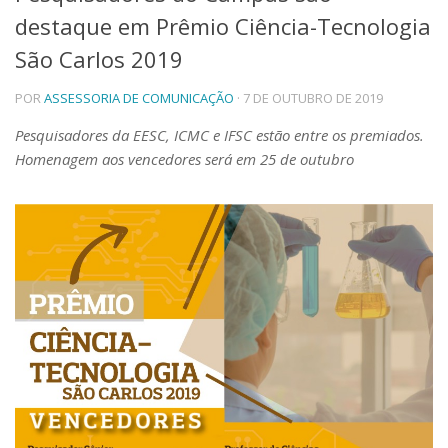
destaque em Prêmio Ciência-Tecnologia
Telefones e Mapas
Pessoas
São Carlos 2019
Ensino
POR
ASSESSORIA DE COMUNICAÇÃO
· 7 DE OUTUBRO DE 2019
Graduação
Pós-Graduação
Pesquisadores da EESC, ICMC e IFSC estão entre os premiados.
Educação a distância
Homenagem aos vencedores será em 25 de outubro
Cursos de Extensão
Pesquisa e Inovação
Linhas de Pesquisa
Centros, Núcleos e Projetos em Rede
Pós-doutorado
Iniciação Científica
Transferência de Tecnologia
Empresas Juniores
Extensão à Comunidade
Projetos, Programas e Cursos
Artes, Cultura e Esportes
Museus e Espaços Interativos