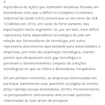
a
Serviços
importância de ações que estimulem iniciativas focadas em
Bibliotecas
biomedicina visto que o déficit no Complexo Econômico
Apoio ao Estudante
Industrial da Saúde (CEIS) encontrava-se em torno de US$
Segurança, Trânsito e Prevenção
10 bilhões em 2016, em razão do forte aumento das
RH, Administrativo e Financeiro
Outros serviços
importações neste segmento. Se, por um lado, este déficit
representa forte dependência tecnológica do país em
Comunicação
relação aos fornecedores de tecnologia, por outro,
Assessorias e Mídias
representa uma enorme oportunidade para universidades e
Aplicativos e Sites
empresas, por meio da cooperação tecnológica, criarem
Jornal da USP
pontes que ultrapassem este gap tecnológico e
Agenda de Eventos
Defesa de Teses
permitam o desenvolvimento conjunto de soluções
tecnológicas no que se refere à Biomedicina Terapêutica.
Em um primeiro momento, as empresas interessadas em
participar submeterão suas questões na página do evento
(http://aimday.se/usp-biomedicine-2018/). Posteriormente,
os pesquisadores selecionarão uma ou mais questões
relacionadas às suas áreas de pesquisa.