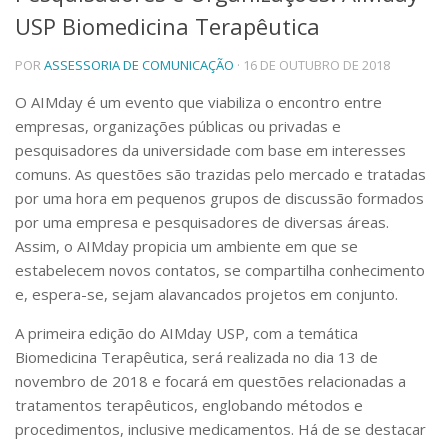
USP Biomedicina Terapêutica
Telefones e Mapas
Pessoas
POR
ASSESSORIA DE COMUNICAÇÃO
· 16 DE OUTUBRO DE 2018
Ensino
Graduação
O AIMday é um evento que viabiliza o encontro entre
Pós-Graduação
empresas, organizações públicas ou privadas e
Educação a distância
pesquisadores da universidade com base em interesses
Cursos de Extensão
comuns. As questões são trazidas pelo mercado e tratadas
Pesquisa e Inovação
por uma hora em pequenos grupos de discussão formados
por uma empresa e pesquisadores de diversas áreas.
Linhas de Pesquisa
Centros, Núcleos e Projetos em Rede
Assim, o AIMday propicia um ambiente em que se
Pós-doutorado
estabelecem novos contatos, se compartilha conhecimento
Iniciação Científica
e, espera-se, sejam alavancados projetos em conjunto.
Transferência de Tecnologia
Empresas Juniores
A primeira edição do AIMday USP, com a temática
Extensão à Comunidade
Biomedicina Terapêutica, será realizada no dia 13 de
novembro de 2018 e focará em questões relacionadas a
Projetos, Programas e Cursos
tratamentos terapêuticos, englobando métodos e
Artes, Cultura e Esportes
procedimentos, inclusive medicamentos. Há de se destacar
Museus e Espaços Interativos