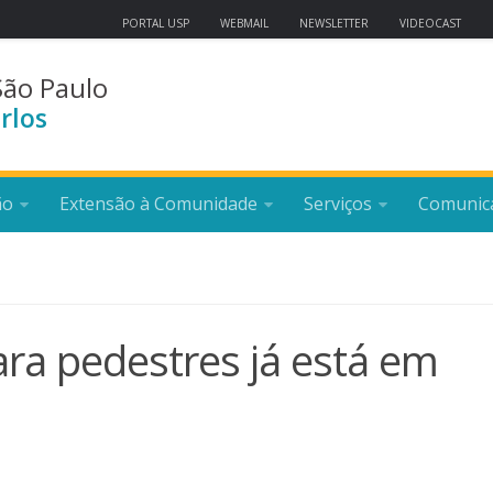
PORTAL USP
WEBMAIL
NEWSLETTER
VIDEOCAST
São Paulo
rlos
ão
Extensão à Comunidade
Serviços
Comunic
ra pedestres já está em
8