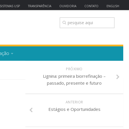
SISTEMAS USP
TRANSPARÊNCIA
OUVIDORIA
CONTATO
ENGLISH
ação
PRÓXIMO
Lignina: primeira biorrefinação –
passado, presente e futuro
ANTERIOR
Estágios e Oportunidades