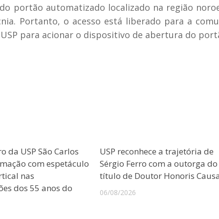
do portão automatizado localizado na região noro
ia. Portanto, o acesso está liberado para a com
USP para acionar o dispositivo de abertura do port
ro da USP São Carlos
USP reconhece a trajetória de
amação com espetáculo
Sérgio Ferro com a outorga do
tical nas
título de Doutor Honoris Caus
es dos 55 anos do
06/08/2026