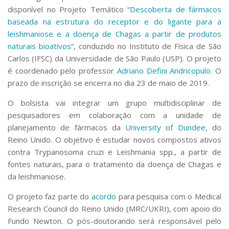
Serviços
disponível no Projeto Temático “
Descoberta de fármacos
Bibliotecas
baseada na estrutura do receptor e do ligante para a
Apoio ao Estudante
leishmaniose e a doença de Chagas a partir de produtos
Segurança, Trânsito e Prevenção
naturais bioativos
“, conduzido no Instituto de Física de São
RH, Administrativo e Financeiro
Carlos (IFSC) da Universidade de São Paulo (USP). O projeto
Outros serviços
é coordenado pelo professor
Adriano Defini Andricopulo
. O
Comunicação
prazo de inscrição se encerra no dia 23 de maio de 2019.
Assessorias e Mídias
O bolsista vai integrar um grupo multidisciplinar de
Aplicativos e Sites
pesquisadores em colaboração com a unidade de
Jornal da USP
Agenda de Eventos
planejamento de fármacos da
University of Dundee
, do
Defesa de Teses
Reino Unido. O objetivo é estudar novos compostos ativos
contra
Trypanosoma cruzi
e
Leishmania
spp., a partir de
fontes naturais, para o tratamento da doença de Chagas e
da leishmaniose.
O projeto faz parte do
acordo
para pesquisa com o Medical
Research Council do Reino Unido (MRC/UKRI), com apoio do
Fundo Newton. O pós-doutorando será responsável pelo