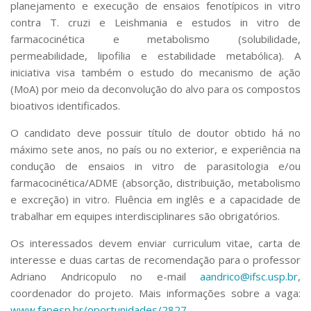
planejamento e execução de ensaios fenotípicos
in vitro
contra
T. cruzi
e
Leishmania
e estudos
in vitro
de
farmacocinética e metabolismo (solubilidade,
permeabilidade, lipofilia e estabilidade metabólica). A
iniciativa visa também o estudo do mecanismo de ação
(MoA) por meio da deconvolução do alvo para os compostos
bioativos identificados.
O candidato deve possuir título de doutor obtido há no
máximo sete anos, no país ou no exterior, e experiência na
condução de ensaios
in vitro
de parasitologia e/ou
farmacocinética/ADME (absorção, distribuição, metabolismo
e excreção)
in vitro
. Fluência em inglês e a capacidade de
trabalhar em equipes interdisciplinares são obrigatórios.
Os interessados devem enviar curriculum vitae, carta de
interesse e duas cartas de recomendação para o professor
Adriano Andricopulo no e-mail
aandrico@ifsc.usp.br
,
coordenador do projeto. Mais informações sobre a vaga:
www.fapesp.br/oportunidades/2827
.