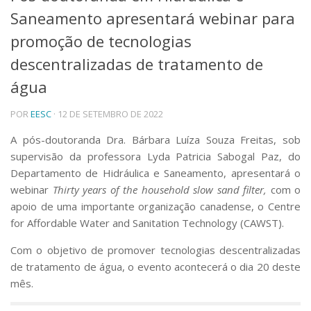
Saneamento apresentará webinar para
Telefones e Mapas
Pessoas
promoção de tecnologias
Ensino
descentralizadas de tratamento de
Graduação
água
Pós-Graduação
Educação a distância
Cursos de Extensão
POR
EESC
· 12 DE SETEMBRO DE 2022
Pesquisa e Inovação
A pós-doutoranda Dra. Bárbara Luíza Souza Freitas, sob
Linhas de Pesquisa
supervisão da professora Lyda Patricia Sabogal Paz, do
Centros, Núcleos e Projetos em Rede
Departamento de Hidráulica e Saneamento, apresentará o
Pós-doutorado
webinar
Thirty years of the household slow sand filter,
com o
Iniciação Científica
apoio de uma importante organização canadense, o Centre
Transferência de Tecnologia
for Affordable Water and Sanitation Technology (CAWST).
Empresas Juniores
Extensão à Comunidade
Com o objetivo de promover tecnologias descentralizadas
de tratamento de água, o evento acontecerá o dia 20 deste
Projetos, Programas e Cursos
mês.
Artes, Cultura e Esportes
Museus e Espaços Interativos