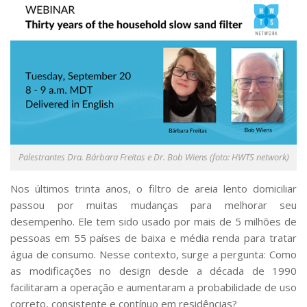
Serviços
Bibliotecas
Apoio ao Estudante
Segurança, Trânsito e Prevenção
RH, Administrativo e Financeiro
Outros serviços
Comunicação
Assessorias e Mídias
Aplicativos e Sites
Jornal da USP
Palestrantes Dra. Bárbara Freitas e Dr. Bob Wiens (foto: HWTS network)
Agenda de Eventos
Defesa de Teses
Nos últimos trinta anos, o filtro de areia lento domiciliar
passou por muitas mudanças para melhorar seu
desempenho. Ele tem sido usado por mais de 5 milhões de
pessoas em 55 países de baixa e média renda para tratar
água de consumo. Nesse contexto, surge a pergunta: Como
as modificações no design desde a década de 1990
facilitaram a operação e aumentaram a probabilidade de uso
correto, consistente e contínuo em residências?