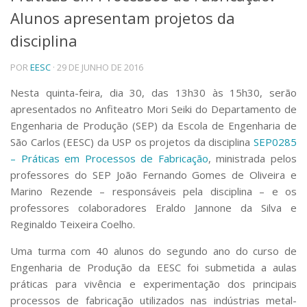
Alunos apresentam projetos da
Telefones e Mapas
Pessoas
disciplina
Ensino
POR
EESC
· 29 DE JUNHO DE 2016
Graduação
Pós-Graduação
Nesta quinta-feira, dia 30, das 13h30 às 15h30, serão
Educação a distância
apresentados no Anfiteatro Mori Seiki do Departamento de
Cursos de Extensão
Engenharia de Produção (SEP) da Escola de Engenharia de
Pesquisa e Inovação
São Carlos (EESC) da USP os projetos da disciplina
SEP0285
Linhas de Pesquisa
– Práticas em Processos de Fabricação
, ministrada pelos
Centros, Núcleos e Projetos em Rede
professores do SEP João Fernando Gomes de Oliveira e
Pós-doutorado
Marino Rezende – responsáveis pela disciplina – e os
Iniciação Científica
professores colaboradores Eraldo Jannone da Silva e
Transferência de Tecnologia
Reginaldo Teixeira Coelho.
Empresas Juniores
Extensão à Comunidade
Uma turma com 40 alunos do segundo ano do curso de
Projetos, Programas e Cursos
Engenharia de Produção da EESC foi submetida a aulas
Artes, Cultura e Esportes
práticas para vivência e experimentação dos principais
Museus e Espaços Interativos
processos de fabricação utilizados nas indústrias metal-