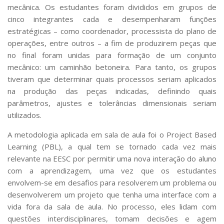
Serviços
mecânica. Os estudantes foram divididos em grupos de
cinco integrantes cada e desempenharam funções
Bibliotecas
Apoio ao Estudante
estratégicas – como coordenador, processista do plano de
Segurança, Trânsito e Prevenção
operações, entre outros – a fim de produzirem peças que
RH, Administrativo e Financeiro
no final foram unidas para formação de um conjunto
Outros serviços
mecânico: um caminhão betoneira. Para tanto, os grupos
Comunicação
tiveram que determinar quais processos seriam aplicados
na produção das peças indicadas, definindo quais
Assessorias e Mídias
Aplicativos e Sites
parâmetros, ajustes e tolerâncias dimensionais seriam
Jornal da USP
utilizados.
Agenda de Eventos
Defesa de Teses
A metodologia aplicada em sala de aula foi o Project Based
Learning (PBL), a qual tem se tornado cada vez mais
relevante na EESC por permitir uma nova interação do aluno
com a aprendizagem, uma vez que os estudantes
envolvem-se em desafios para resolverem um problema ou
desenvolverem um projeto que tenha uma interface com a
vida fora da sala de aula. No processo, eles lidam com
questões interdisciplinares, tomam decisões e agem