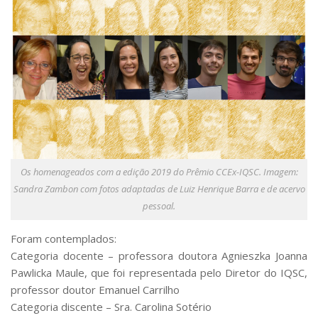
Serviços
Bibliotecas
Apoio ao Estudante
Segurança, Trânsito e Prevenção
RH, Administrativo e Financeiro
Outros serviços
Comunicação
Assessorias e Mídias
Aplicativos e Sites
Jornal da USP
Os homenageados com a edição 2019 do Prêmio CCEx-IQSC. Imagem:
Agenda de Eventos
Sandra Zambon com fotos adaptadas de Luiz Henrique Barra e de acervo
Defesa de Teses
pessoal.
Foram contemplados:
Categoria docente – professora doutora Agnieszka Joanna
Pawlicka Maule, que foi representada pelo Diretor do IQSC,
professor doutor Emanuel Carrilho
Categoria discente – Sra. Carolina Sotério