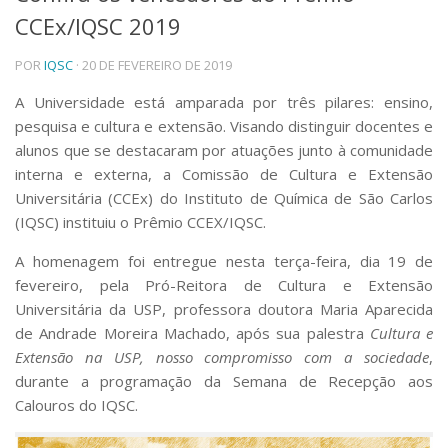
CCEx/IQSC 2019
Telefones e Mapas
Pessoas
POR
IQSC
· 20 DE FEVEREIRO DE 2019
Ensino
Graduação
A Universidade está amparada por três pilares: ensino,
Pós-Graduação
pesquisa e cultura e extensão. Visando distinguir docentes e
Educação a distância
alunos que se destacaram por atuações junto à comunidade
Cursos de Extensão
interna e externa, a Comissão de Cultura e Extensão
Pesquisa e Inovação
Universitária (CCEx) do Instituto de Química de São Carlos
(IQSC) instituiu o Prêmio CCEX/IQSC.
Linhas de Pesquisa
Centros, Núcleos e Projetos em Rede
A homenagem foi entregue nesta terça-feira, dia 19 de
Pós-doutorado
fevereiro, pela Pró-Reitora de Cultura e Extensão
Iniciação Científica
Transferência de Tecnologia
Universitária da USP, professora doutora Maria Aparecida
Empresas Juniores
de Andrade Moreira Machado, após sua palestra
Cultura e
Extensão à Comunidade
Extensão na USP, nosso compromisso com a sociedade
,
durante a programação da Semana de Recepção aos
Projetos, Programas e Cursos
Calouros do IQSC.
Artes, Cultura e Esportes
Museus e Espaços Interativos