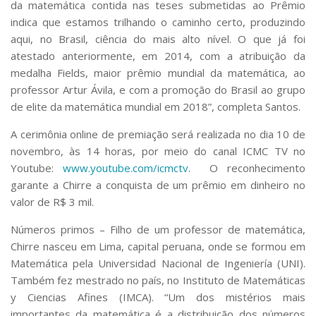
da matemática contida nas teses submetidas ao Prêmio
indica que estamos trilhando o caminho certo, produzindo
aqui, no Brasil, ciência do mais alto nível. O que já foi
atestado anteriormente, em 2014, com a atribuição da
medalha Fields, maior prêmio mundial da matemática, ao
professor Artur Ávila, e com a promoção do Brasil ao grupo
de elite da matemática mundial em 2018”, completa Santos.
A cerimônia online de premiação será realizada no dia 10 de
novembro, às 14 horas, por meio do canal ICMC TV no
Youtube:
www.youtube.com/icmctv
. O reconhecimento
garante a Chirre a conquista de um prêmio em dinheiro no
valor de R$ 3 mil.
Números primos –
Filho de um professor de matemática,
Chirre nasceu em Lima, capital peruana, onde se formou em
Matemática pela
Universidad Nacional de Ingeniería
(UNI).
Também fez mestrado no país, no
Instituto de Matemáticas
y Ciencias Afines
(IMCA). “Um dos mistérios mais
importantes da matemática é a distribuição dos números