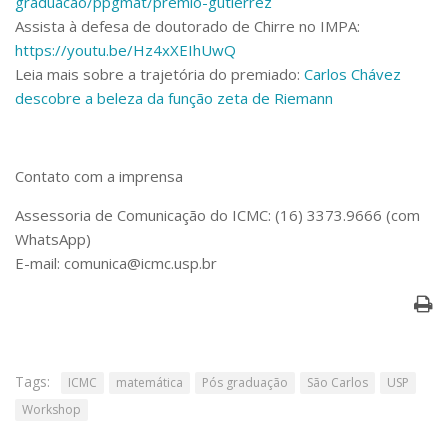
graduacao/ppgmat/premio-gutierrez
Assista à defesa de doutorado de Chirre no IMPA:
https://youtu.be/Hz4xXEIhUwQ
Leia mais sobre a trajetória do premiado:
Carlos Chávez
descobre a beleza da função zeta de Riemann
Contato com a imprensa
Assessoria de Comunicação do ICMC: (16) 3373.9666 (com
WhatsApp)
E-mail: comunica@icmc.usp.br
Tags:
ICMC
matemática
Pós graduação
São Carlos
USP
Workshop