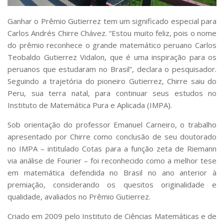
Serviços
Bibliotecas
Ganhar o Prêmio Gutierrez tem um significado especial para
Apoio ao Estudante
Carlos Andrés Chirre Chávez. “Estou muito feliz, pois o nome
Segurança, Trânsito e Prevenção
do prêmio reconhece o grande matemático peruano Carlos
RH, Administrativo e Financeiro
Teobaldo Gutierrez Vidalon, que é uma inspiração para os
Outros serviços
peruanos que estudaram no Brasil”, declara o pesquisador.
Comunicação
Seguindo a trajetória do pioneiro Gutierrez, Chirre saiu do
Assessorias e Mídias
Peru, sua terra natal, para continuar seus estudos no
Aplicativos e Sites
Instituto de Matemática Pura e Aplicada (IMPA).
Jornal da USP
Agenda de Eventos
Sob orientação do professor Emanuel Carneiro, o trabalho
Defesa de Teses
apresentado por Chirre como conclusão de seu doutorado
no IMPA – intitulado
Cotas para a função zeta de Riemann
via análise de Fourier
– foi reconhecido como a melhor tese
em matemática defendida no Brasil no ano anterior à
premiação, considerando os quesitos originalidade e
qualidade, avaliados no Prêmio Gutierrez.
Criado em 2009 pelo Instituto de Ciências Matemáticas e de