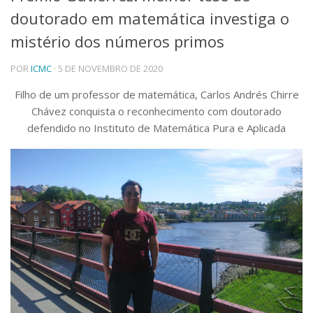
doutorado em matemática investiga o
Telefones e Mapas
Pessoas
mistério dos números primos
Ensino
POR
ICMC
· 5 DE NOVEMBRO DE 2020
Graduação
Pós-Graduação
Filho de um professor de matemática, Carlos Andrés Chirre
Educação a distância
Chávez conquista o reconhecimento com doutorado
Cursos de Extensão
defendido no Instituto de Matemática Pura e Aplicada
Pesquisa e Inovação
Linhas de Pesquisa
Centros, Núcleos e Projetos em Rede
Pós-doutorado
Iniciação Científica
Transferência de Tecnologia
Empresas Juniores
Extensão à Comunidade
Projetos, Programas e Cursos
Artes, Cultura e Esportes
Museus e Espaços Interativos