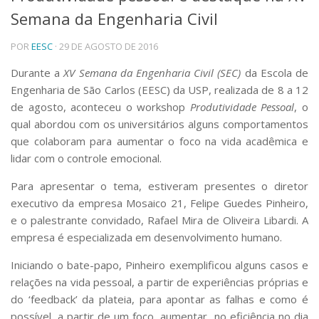
Semana da Engenharia Civil
Telefones e Mapas
Pessoas
POR
EESC
· 29 DE AGOSTO DE 2016
Ensino
Graduação
Durante a
XV Semana da Engenharia Civil (SEC)
da Escola de
Pós-Graduação
Engenharia de São Carlos (EESC) da USP, realizada de 8 a 12
Educação a distância
de agosto, aconteceu o workshop
Produtividade Pessoal
, o
Cursos de Extensão
qual abordou com os universitários alguns comportamentos
Pesquisa e Inovação
que colaboram para aumentar o foco na vida acadêmica e
lidar com o controle emocional.
Linhas de Pesquisa
Centros, Núcleos e Projetos em Rede
Para apresentar o tema, estiveram presentes o diretor
Pós-doutorado
executivo da empresa Mosaico 21, Felipe Guedes Pinheiro,
Iniciação Científica
Transferência de Tecnologia
e o palestrante convidado, Rafael Mira de Oliveira Libardi. A
Empresas Juniores
empresa é especializada em desenvolvimento humano.
Extensão à Comunidade
Iniciando o bate-papo, Pinheiro exemplificou alguns casos e
Projetos, Programas e Cursos
relações na vida pessoal, a partir de experiências próprias e
Artes, Cultura e Esportes
do ‘feedback’ da plateia, para apontar as falhas e como é
Museus e Espaços Interativos
possível, a partir de um foco, aumentar no eficiência no dia