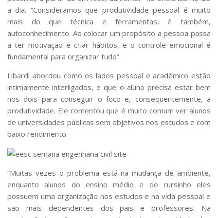
Serviços
a dia. “Consideramos que produtividade pessoal é muito
Bibliotecas
mais do que técnica e ferramentas, é também,
Apoio ao Estudante
autoconhecimento. Ao colocar um propósito a pessoa passa
Segurança, Trânsito e Prevenção
a ter motivação e criar hábitos, e o controle emocional é
RH, Administrativo e Financeiro
fundamental para organizar tudo”.
Outros serviços
Comunicação
Libardi abordou como os lados pessoal e acadêmico estão
intimamente interligados, e que o aluno precisa estar bem
Assessorias e Mídias
nos dois para conseguir o foco e, consequentemente, a
Aplicativos e Sites
Jornal da USP
produtividade. Ele comentou que é muito comum ver alunos
Agenda de Eventos
de universidades públicas sem objetivos nos estudos e com
Defesa de Teses
baixo rendimento.
“Muitas vezes o problema está na mudança de ambiente,
enquanto alunos do ensino médio e de cursinho eles
possuem uma organização nos estudos e na vida pessoal e
são mais dependentes dos pais e professores. Na