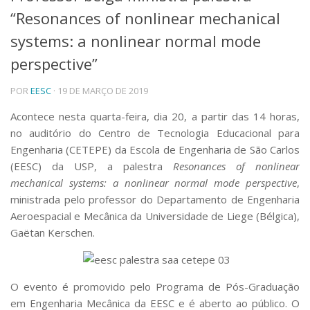
“Resonances of nonlinear mechanical
Telefones e Mapas
Pessoas
systems: a nonlinear normal mode
Ensino
perspective”
Graduação
Pós-Graduação
POR
EESC
· 19 DE MARÇO DE 2019
Educação a distância
Cursos de Extensão
Acontece nesta quarta-feira, dia 20, a partir das 14 horas,
no auditório do Centro de Tecnologia Educacional para
Pesquisa e Inovação
Engenharia (CETEPE) da Escola de Engenharia de São Carlos
Linhas de Pesquisa
(EESC) da USP, a palestra
Resonances of nonlinear
Centros, Núcleos e Projetos em Rede
mechanical systems: a nonlinear normal mode perspective
,
Pós-doutorado
Iniciação Científica
ministrada pelo professor do Departamento de Engenharia
Transferência de Tecnologia
Aeroespacial e Mecânica da Universidade de Liege (Bélgica),
Empresas Juniores
Gaëtan Kerschen.
Extensão à Comunidade
Projetos, Programas e Cursos
Artes, Cultura e Esportes
O evento é promovido pelo Programa de Pós-Graduação
Museus e Espaços Interativos
em Engenharia Mecânica da EESC e é aberto ao público. O