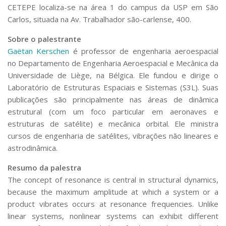
Serviços
CETEPE localiza-se na área 1 do campus da USP em São
Carlos, situada na Av. Trabalhador são-carlense, 400.
Bibliotecas
Apoio ao Estudante
Sobre o palestrante
Segurança, Trânsito e Prevenção
Gaëtan Kerschen
é professor de engenharia aeroespacial
RH, Administrativo e Financeiro
Outros serviços
no Departamento de Engenharia Aeroespacial e Mecânica da
Universidade de Liège, na Bélgica. Ele fundou e dirige o
Comunicação
Laboratório de Estruturas Espaciais e Sistemas (S3L). Suas
Assessorias e Mídias
publicações são principalmente nas áreas de dinâmica
Aplicativos e Sites
estrutural (com um foco particular em aeronaves e
Jornal da USP
estruturas de satélite) e mecânica orbital. Ele ministra
Agenda de Eventos
Defesa de Teses
cursos de engenharia de satélites, vibrações não lineares e
astrodinâmica.
Resumo da palestra
The concept of resonance is central in structural dynamics,
because the maximum amplitude at which a system or a
product vibrates occurs at resonance frequencies. Unlike
linear systems, nonlinear systems can exhibit different