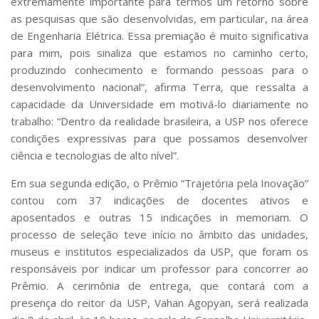
extremamente importante para termos um retorno sobre
Serviços
as pesquisas que são desenvolvidas, em particular, na área
Bibliotecas
de Engenharia Elétrica. Essa premiação é muito significativa
Apoio ao Estudante
para mim, pois sinaliza que estamos no caminho certo,
Segurança, Trânsito e Prevenção
produzindo conhecimento e formando pessoas para o
RH, Administrativo e Financeiro
desenvolvimento nacional”, afirma Terra, que ressalta a
Outros serviços
capacidade da Universidade em motivá-lo diariamente no
Comunicação
trabalho: “Dentro da realidade brasileira, a USP nos oferece
Assessorias e Mídias
condições expressivas para que possamos desenvolver
Aplicativos e Sites
ciência e tecnologias de alto nível”.
Jornal da USP
Agenda de Eventos
Em sua segunda edição, o Prêmio “Trajetória pela Inovação”
Defesa de Teses
contou com 37 indicações de docentes ativos e
aposentados e outras 15 indicações in memoriam. O
processo de seleção teve início no âmbito das unidades,
museus e institutos especializados da USP, que foram os
responsáveis por indicar um professor para concorrer ao
Prêmio. A cerimônia de entrega, que contará com a
presença do reitor da USP, Vahan Agopyan, será realizada