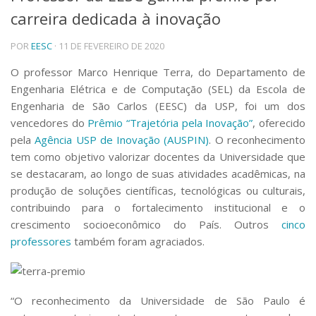
carreira dedicada à inovação
Telefones e Mapas
Pessoas
POR
EESC
· 11 DE FEVEREIRO DE 2020
Ensino
Graduação
O professor Marco Henrique Terra, do Departamento de
Pós-Graduação
Engenharia Elétrica e de Computação (SEL) da Escola de
Educação a distância
Engenharia de São Carlos (EESC) da USP, foi um dos
Cursos de Extensão
vencedores do
Prêmio “Trajetória pela Inovação”
, oferecido
Pesquisa e Inovação
pela
Agência USP de Inovação (AUSPIN)
. O reconhecimento
tem como objetivo valorizar docentes da Universidade que
Linhas de Pesquisa
Centros, Núcleos e Projetos em Rede
se destacaram, ao longo de suas atividades acadêmicas, na
Pós-doutorado
produção de soluções científicas, tecnológicas ou culturais,
Iniciação Científica
contribuindo para o fortalecimento institucional e o
Transferência de Tecnologia
crescimento socioeconômico do País. Outros
cinco
Empresas Juniores
professores
também foram agraciados.
Extensão à Comunidade
Projetos, Programas e Cursos
Artes, Cultura e Esportes
“O reconhecimento da Universidade de São Paulo é
Museus e Espaços Interativos