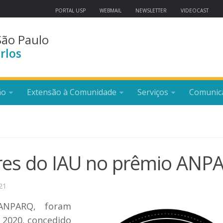
PORTAL USP
WEBMAIL
NEWSLETTER
VIDEOCAST
São Paulo
rlos
ão
Extensão à Comunidade
Serviços
Comunic
ores do IAU no prêmio ANP
21
ANPARQ, foram
 2020, concedido