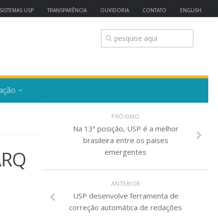
SISTEMAS USP
TRANSPARÊNCIA
OUVIDORIA
CONTATO
ENGLISH
ação
PRÓXIMO
Na 13ª posição, USP é a melhor
brasileira entre os países
ARQ
emergentes
ANTERIOR
USP desenvolve ferramenta de
correção automática de redações