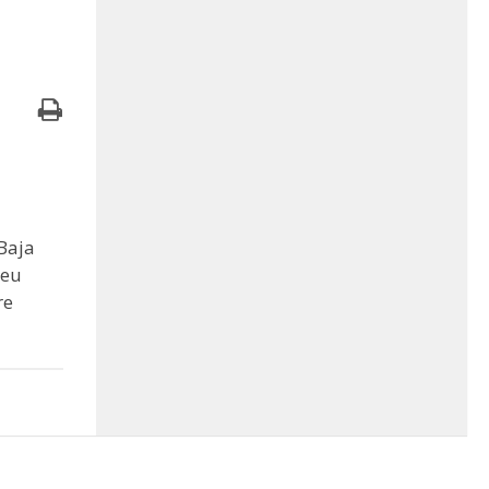
Baja
seu
re