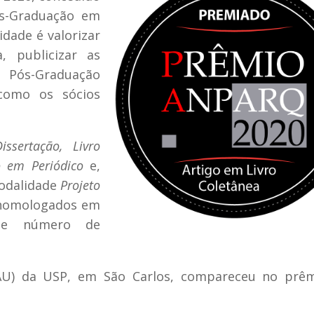
ós-Graduação em
idade é valorizar
, publicizar as
Pós-Graduação
 como os sócios
issertação, Livro
go em Periódico
e,
odalidade
Projeto
s homologados em
nde número de
IAU) da USP, em São Carlos, compareceu no prê