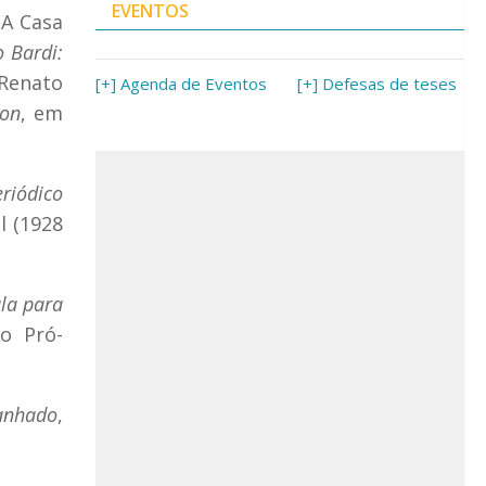
EVENTOS
 A Casa
o Bardi:
 Renato
[+] Agenda de Eventos
[+] Defesas de teses
ion
, em
riódico
l (1928
la para
o Pró-
Banhado
,