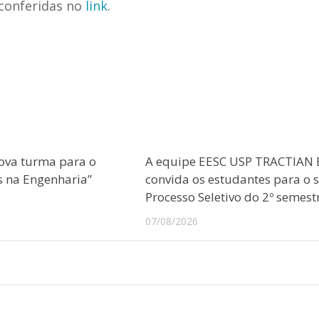
conferidas no
link
.
ova turma para o
A equipe EESC USP TRACTIAN 
s na Engenharia”
convida os estudantes para o 
Processo Seletivo do 2º semest
07/08/2026