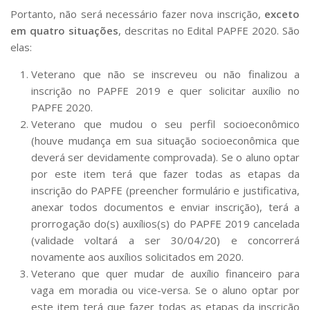
Serviços
Portanto, não será necessário fazer nova inscrição,
exceto
Bibliotecas
em quatro situações
, descritas no Edital PAPFE 2020. São
Apoio ao Estudante
elas:
Segurança, Trânsito e Prevenção
RH, Administrativo e Financeiro
Veterano que não se inscreveu ou não finalizou a
Outros serviços
inscrição no PAPFE 2019 e quer solicitar auxílio no
Comunicação
PAPFE 2020.
Veterano que mudou o seu perfil socioeconômico
Assessorias e Mídias
(houve mudança em sua situação socioeconômica que
Aplicativos e Sites
Jornal da USP
deverá ser devidamente comprovada). Se o aluno optar
Agenda de Eventos
por este item terá que fazer todas as etapas da
Defesa de Teses
inscrição do PAPFE (preencher formulário e justificativa,
anexar todos documentos e enviar inscrição), terá a
prorrogação do(s) auxílios(s) do PAPFE 2019 cancelada
(validade voltará a ser 30/04/20) e concorrerá
novamente aos auxílios solicitados em 2020.
Veterano que quer mudar de auxílio financeiro para
vaga em moradia ou vice-versa. Se o aluno optar por
este item terá que fazer todas as etapas da inscrição