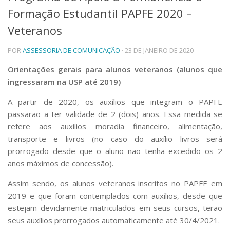
Formação Estudantil PAPFE 2020 –
Telefones e Mapas
Pessoas
Veteranos
Ensino
POR
ASSESSORIA DE COMUNICAÇÃO
· 23 DE JANEIRO DE 2020
Graduação
Pós-Graduação
Orientações gerais para alunos veteranos (alunos que
Educação a distância
ingressaram na USP até 2019)
Cursos de Extensão
Pesquisa e Inovação
A partir de 2020, os auxílios que integram o PAPFE
passarão a ter validade de 2 (dois) anos. Essa medida se
Linhas de Pesquisa
Centros, Núcleos e Projetos em Rede
refere aos auxílios moradia financeiro, alimentação,
Pós-doutorado
transporte e livros (no caso do auxílio livros será
Iniciação Científica
prorrogado desde que o aluno não tenha excedido os 2
Transferência de Tecnologia
anos máximos de concessão).
Empresas Juniores
Extensão à Comunidade
Assim sendo, os alunos veteranos inscritos no PAPFE em
2019 e que foram contemplados com auxílios, desde que
Projetos, Programas e Cursos
estejam devidamente matriculados em seus cursos, terão
Artes, Cultura e Esportes
seus auxílios prorrogados automaticamente até 30/4/2021.
Museus e Espaços Interativos