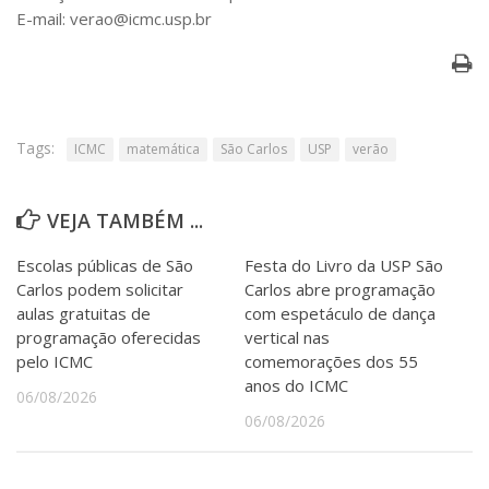
E-mail: verao@icmc.usp.br
Tags:
ICMC
matemática
São Carlos
USP
verão
VEJA TAMBÉM ...
Escolas públicas de São
Festa do Livro da USP São
Carlos podem solicitar
Carlos abre programação
aulas gratuitas de
com espetáculo de dança
programação oferecidas
vertical nas
pelo ICMC
comemorações dos 55
anos do ICMC
06/08/2026
06/08/2026