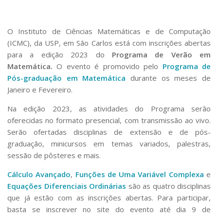
Serviços
Bibliotecas
Apoio ao Estudante
O Instituto de Ciências Matemáticas e de Computação
Segurança, Trânsito e Prevenção
(ICMC), da USP, em São Carlos está com inscrições abertas
RH, Administrativo e Financeiro
para a edição 2023 do
Programa de Verão em
Outros serviços
Matemática.
O evento é promovido pelo
Programa de
Comunicação
Pós-graduação em Matemática
durante os meses de
Assessorias e Mídias
Janeiro e Fevereiro.
Aplicativos e Sites
Na edição 2023, as atividades do Programa serão
Jornal da USP
Agenda de Eventos
oferecidas no formato presencial, com transmissão ao vivo.
Defesa de Teses
Serão ofertadas disciplinas de extensão e de pós-
graduação, minicursos em temas variados, palestras,
sessão de pôsteres e mais.
Cálculo Avançado
,
Funções de Uma Variável Complexa
e
Equações Diferenciais Ordinárias
são as quatro disciplinas
que já estão com as inscrições abertas. Para participar,
basta se inscrever no site do evento até dia 9 de