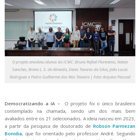
O projeto envolveu alunos do ICMC: Bruno Rafael Florentino, Natan
Sanches, Breno L. S. de Almeida, Denis Tavares da Silva, João Lucas
Rodrigues e Pedro Guilherme dos Reis Teixeira | Foto: Arquivo Pessoal
Democratizando a IA –
O projeto foi o único brasileiro
contemplado na chamada, sendo um dos mais bem
avaliados entre os 21 selecionados. A ideia nasceu em 2023,
a partir da pesquisa de doutorado de
Robson Parmezan
Bonidia
, que foi orientado pelo professor André. Segundo