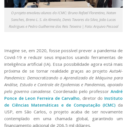
Serviços
Bibliotecas
O projeto envolveu alunos do ICMC: Bruno Rafael Florentino, Natan
Apoio ao Estudante
Sanches, Breno L. S. de Almeida, Denis Tavares da Silva, João Lucas
Segurança, Trânsito e Prevenção
Rodrigues e Pedro Guilherme dos Reis Teixeira | Foto: Arquivo Pessoal
RH, Administrativo e Financeiro
Outros serviços
Comunicação
Imagine se, em 2020, fosse possível prever a pandemia de
Assessorias e Mídias
Covid-19 e reduzir seus impactos usando ferramentas de
Aplicativos e Sites
Jornal da USP
inteligência artificial (IA). Essa possibilidade agora está mais
Agenda de Eventos
próxima de se tornar realidade graças ao projeto
AutoAI-
Defesa de Teses
Pandemics: Democratizando o Aprendizado de Máquina para
Análise, Estudo e Controle de Epidemias e Pandemias, apoiado
pelo governo canadense
. Coordenado pelo professor
André
Ponce de Leon Ferreira de Carvalho
, diretor do
Instituto
de Ciências Matemáticas e de Computação (ICMC)
da
USP, em São Carlos, o projeto acaba de ser novamente
contemplado em uma chamada global, garantindo um
financiamento adicional de 206,5 mil dólares.