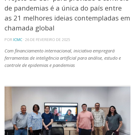
de pandemias é a única do país entre
Telefones e Mapas
Pessoas
as 21 melhores ideias contempladas em
Ensino
chamada global
Graduação
Pós-Graduação
POR
ICMC
· 26 DE FEVEREIRO DE 2025
Educação a distância
Cursos de Extensão
Com financiamento internacional, iniciativa empregará
ferramentas de inteligência artificial para análise, estudo e
Pesquisa e Inovação
controle de epidemias e pandemias
Linhas de Pesquisa
Centros, Núcleos e Projetos em Rede
Pós-doutorado
Iniciação Científica
Transferência de Tecnologia
Empresas Juniores
Extensão à Comunidade
Projetos, Programas e Cursos
Artes, Cultura e Esportes
Museus e Espaços Interativos