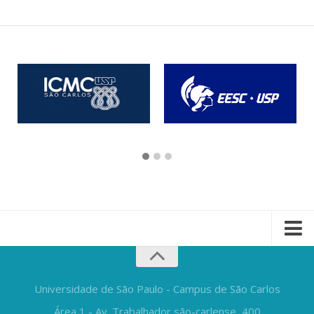
Universidade de São Paulo - Campus de São Carlos
Área 1 - Av. Trabalhador são-carlense, 400