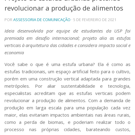
revolucionar a produção de alimentos
Telefones e Mapas
Pessoas
POR
ASSESSORIA DE COMUNICAÇÃO
· 5 DE FEVEREIRO DE 2021
Ensino
Graduação
Ideia desenvolvida por equipe de estudantes da USP foi
Pós-Graduação
premiada em desafio internacional; projeto alia as estufas
Educação a distância
verticais à arquitetura das cidades e considera impacto social e
Cursos de Extensão
economia
Pesquisa e Inovação
Você sabe o que é uma estufa urbana? Ela é como as
Linhas de Pesquisa
estufas tradicionais, um espaço artificial feito para o cultivo,
Centros, Núcleos e Projetos em Rede
porém em uma construção vertical adaptada para grandes
Pós-doutorado
metrópoles. Por aliar sustentabilidade e tecnologia,
Iniciação Científica
Transferência de Tecnologia
especialistas acreditam que as estufas verticais podem
Empresas Juniores
revolucionar a produção de alimentos. Com a demanda de
Extensão à Comunidade
produção em larga escala para uma população cada vez
maior, elas evitariam impactos ambientais nas áreas rurais,
Projetos, Programas e Cursos
como a perda de biomas, e poderiam realizar todo o
Artes, Cultura e Esportes
processo nas próprias cidades, barateando custos,
Museus e Espaços Interativos