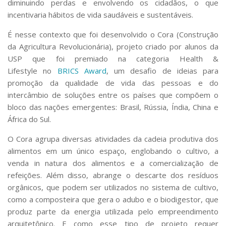
diminuindo perdas e envolvendo os cidadãos, o que
Serviços
incentivaria hábitos de vida saudáveis e sustentáveis.
Bibliotecas
Apoio ao Estudante
É nesse contexto que foi desenvolvido o Cora (Construção
Segurança, Trânsito e Prevenção
da Agricultura Revolucionária), projeto criado por alunos da
RH, Administrativo e Financeiro
USP que foi premiado na categoria
Health &
Outros serviços
Lifestyle
no
BRICS Award
, um desafio de ideias para
Comunicação
promoção da qualidade de vida das pessoas e do
Assessorias e Mídias
intercâmbio de soluções entre os países que compõem o
Aplicativos e Sites
bloco das nações emergentes: Brasil, Rússia, Índia, China e
Jornal da USP
África do Sul.
Agenda de Eventos
Defesa de Teses
O Cora agrupa diversas atividades da cadeia produtiva dos
alimentos em um único espaço, englobando o cultivo, a
venda
in natura
dos alimentos e a comercialização de
refeições. Além disso, abrange o descarte dos resíduos
orgânicos, que podem ser utilizados no sistema de cultivo,
como a composteira que gera o adubo e o biodigestor, que
produz parte da energia utilizada pelo empreendimento
arquitetônico. E como esse tipo de projeto requer