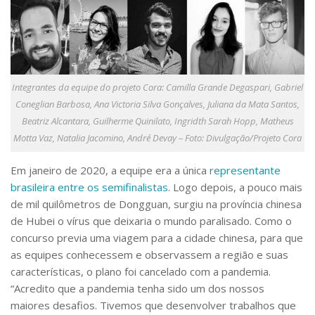
Integrantes da equipe do projeto Cora: Camilla Grande Degaspari, Gabriel
Coneglian Barbosa, Ana Victoria Silva Gonçalves, Juliana da Mata Santos,
Beatriz Alcantara, Guilherme Quinilato, Ingridth Sarah Hopp, Matheus
Motta Vaz, Natalia Jacomino, André Devay – Foto: Divulgação/Projeto Cora
Em janeiro de 2020, a equipe era a única
representante
brasileira entre os semifinalistas
. Logo depois, a pouco mais
de mil quilômetros de Dongguan, surgiu na província chinesa
de Hubei o vírus que deixaria o mundo paralisado. Como o
concurso previa uma viagem para a cidade chinesa, para que
as equipes conhecessem e observassem a região e suas
características, o plano foi cancelado com a pandemia.
“Acredito que a pandemia tenha sido um dos nossos
maiores desafios. Tivemos que desenvolver trabalhos que