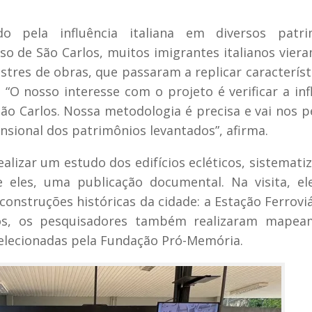
o pela influência italiana em diversos patri
so de São Carlos, muitos imigrantes italianos vier
estres de obras, que passaram a replicar característ
 “O nosso interesse com o projeto é verificar a inf
São Carlos. Nossa metodologia é precisa e vai nos p
nsional dos patrimônios levantados”, afirma.
ealizar um estudo dos edifícios ecléticos, sistemati
e eles, uma publicação documental. Na visita, e
construções históricas da cidade: a Estação Ferroviá
cios, os pesquisadores também realizaram mapea
selecionadas pela Fundação Pró-Memória.