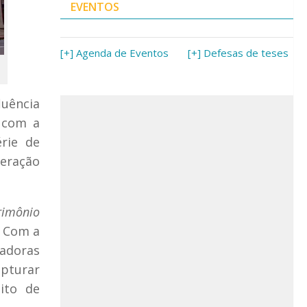
EVENTOS
[+] Agenda de Eventos
[+] Defesas de teses
luência
a com a
rie de
eração
rimônio
. Com a
sadoras
apturar
ito de