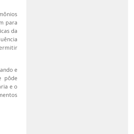
mônios
am para
icas da
luência
ermitir
zando e
le pôde
ria e o
mentos