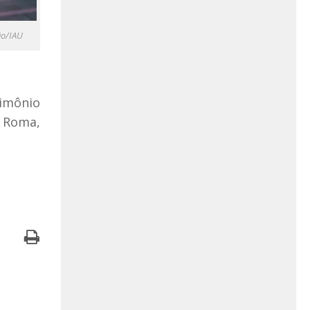
ão/IAU
rimônio
 Roma,