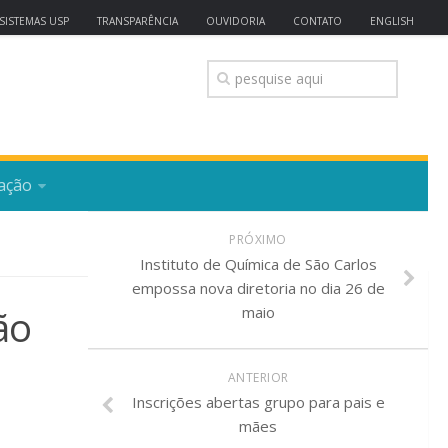
SISTEMAS USP
TRANSPARÊNCIA
OUVIDORIA
CONTATO
ENGLISH
ação
PRÓXIMO
Instituto de Química de São Carlos
empossa nova diretoria no dia 26 de
ão
maio
ANTERIOR
Inscrições abertas grupo para pais e
mães