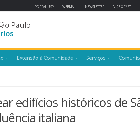
PORTAL USP
WEBMAIL
NEWSLETTER
VIDEOCAST
São Paulo
rlos
ão
Extensão à Comunidade
Serviços
Comunic
ar edifícios históricos de S
uência italiana