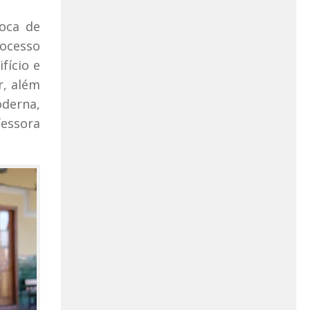
roca de
rocesso
fício e
r, além
derna,
fessora