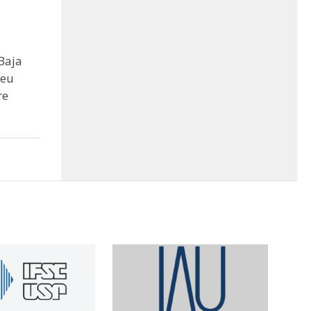
Baja
seu
re