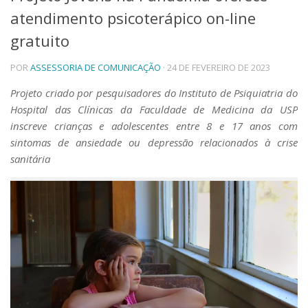
atendimento psicoterápico on-line
Telefones e Mapas
Pessoas
gratuito
Ensino
POR
ASSESSORIA DE COMUNICAÇÃO
· 24 DE FEVEREIRO DE 2023
Graduação
Pós-Graduação
Projeto criado por pesquisadores do Instituto de Psiquiatria do
Educação a distância
Hospital das Clínicas da Faculdade de Medicina da USP
Cursos de Extensão
inscreve crianças e adolescentes entre 8 e 17 anos com
Pesquisa e Inovação
sintomas de ansiedade ou depressão relacionados à crise
Linhas de Pesquisa
sanitária
Centros, Núcleos e Projetos em Rede
Pós-doutorado
Iniciação Científica
Transferência de Tecnologia
Empresas Juniores
Extensão à Comunidade
Projetos, Programas e Cursos
Artes, Cultura e Esportes
Museus e Espaços Interativos