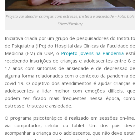
Serviços
Bibliotecas
Projeto vai atender crianças com estresse, tristeza e ansiedade – Foto: Cole
Apoio ao Estudante
Stiver/Pixabay
Segurança, Trânsito e Prevenção
RH, Administrativo e Financeiro
Iniciativa criada por um grupo de pesquisadores do Instituto
Outros serviços
de Psiquiatria (IPq) do Hospital das Clínicas da Faculdade de
Comunicação
Medicina (FM) da USP, o
Projeto Jovens na Pandemia
está
Assessorias e Mídias
recebendo inscrições de crianças e adolescentes entre 8 e
Aplicativos e Sites
17 anos com sintomas de ansiedade e de depressão de
Jornal da USP
alguma forma relacionados com o contexto da pandemia de
Agenda de Eventos
covid-19. O objetivo dos atendimentos é ajudar crianças e
Defesa de Teses
adolescentes a lidar melhor com emoções difíceis, que
podem ter ficado mais frequentes nessa época, como
estresse, tristeza e ansiedade.
O programa psicoterápico é realizado em sessões on-line,
via computador, celular ou tablet. Um dos pais deve
acompanhar a criança ou o adolescente, que não deve estar