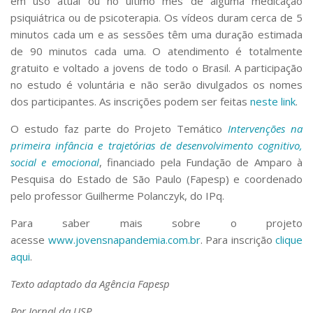
em uso atual ou no último mês de alguma medicação
psiquiátrica ou de psicoterapia. Os vídeos duram cerca de 5
minutos cada um e as sessões têm uma duração estimada
de 90 minutos cada uma. O atendimento é totalmente
gratuito e voltado a jovens de todo o Brasil. A participação
no estudo é voluntária e não serão divulgados os nomes
dos participantes. As inscrições podem ser feitas
neste link
.
O estudo faz parte do Projeto Temático
Intervenções na
primeira infância e trajetórias de desenvolvimento cognitivo,
social e emocional
, financiado pela Fundação de Amparo à
Pesquisa do Estado de São Paulo (Fapesp) e coordenado
pelo professor Guilherme Polanczyk, do IPq.
Para saber mais sobre o projeto
acesse
www.jovensnapandemia.com.br
. Para inscrição
clique
aqui
.
Texto adaptado da Agência Fapesp
Por Jornal da USP