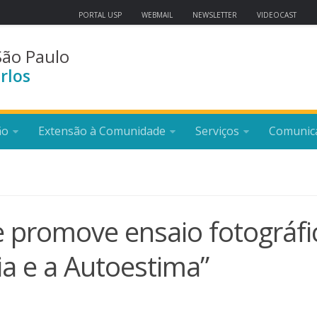
PORTAL USP
WEBMAIL
NEWSLETTER
VIDEOCAST
São Paulo
rlos
ão
Extensão à Comunidade
Serviços
Comunic
e promove ensaio fotográfi
ia e a Autoestima”