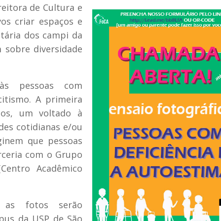
reitora de Cultura e
os criar espaços e
itária dos campi da
m sobre diversidade
s às pessoas com
citismo. A primeira
cos, um voltado à
des cotidianas e/ou
aginem que pessoas
arceria com o Grupo
Centro Acadêmico
, as fotos serão
pus da USP de São