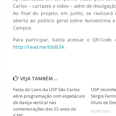
Carlos – cartazes e vídeo – além de divulgaçã
Ao final do projeto, em junho, se realizar
aberta ao público geral sobre Autoestima e
Campus.
Para participar, basta acessar o QR-Code, 
http://l.ead.me/bb8LfA
.
VEJA TAMBÉM ...
Festa do Livro da USP São Carlos
USP reconhec
abre programação com espetáculo
Sérgio Ferr
de dança vertical nas
título de D
comemorações dos 55 anos do
06/08/2026
ICMC