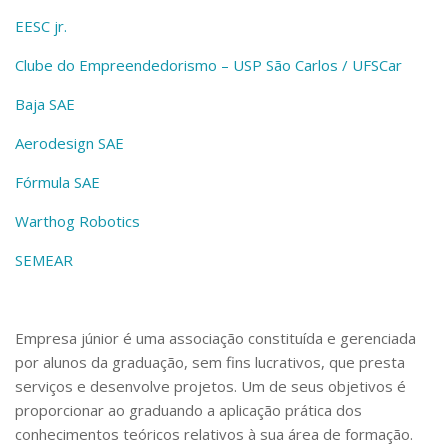
Telefones e Mapas
EESC jr.
Pessoas
Clube do Empreendedorismo – USP São Carlos / UFSCar
Ensino
Graduação
Baja SAE
Pós-Graduação
Aerodesign SAE
Educação a distância
Cursos de Extensão
Fórmula SAE
Pesquisa e Inovação
Warthog Robotics
Linhas de Pesquisa
Centros, Núcleos e Projetos em Rede
SEMEAR
Pós-doutorado
Iniciação Científica
Transferência de Tecnologia
Empresas Juniores
Empresa júnior é uma associação constituída e gerenciada
Extensão à Comunidade
por alunos da graduação, sem fins lucrativos, que presta
serviços e desenvolve projetos. Um de seus objetivos é
Projetos, Programas e Cursos
Artes, Cultura e Esportes
proporcionar ao graduando a aplicação prática dos
Museus e Espaços Interativos
conhecimentos teóricos relativos à sua área de formação.