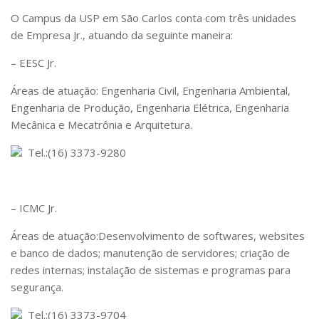
Serviços
O Campus da USP em São Carlos conta com três unidades
Bibliotecas
de Empresa Jr., atuando da seguinte maneira:
Apoio ao Estudante
Segurança, Trânsito e Prevenção
– EESC Jr.
RH, Administrativo e Financeiro
Outros serviços
Áreas de atuação: Engenharia Civil, Engenharia Ambiental,
Engenharia de Produção, Engenharia Elétrica, Engenharia
Comunicação
Mecânica e Mecatrônia e Arquitetura.
Assessorias e Mídias
Aplicativos e Sites
Tel.:(16) 3373-9280
Jornal da USP
Agenda de Eventos
Defesa de Teses
– ICMC Jr.
Áreas de atuação:Desenvolvimento de softwares, websites
e banco de dados; manutenção de servidores; criação de
redes internas; instalação de sistemas e programas para
segurança.
Tel.:(16) 3373-9704