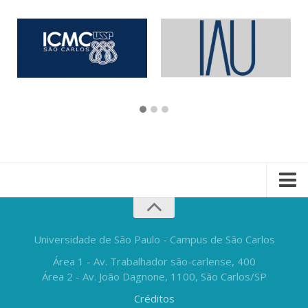
Universidade de São Paulo - Campus de São Carlos
Área 1 - Av. Trabalhador são-carlense, 400
Área 2 - Av. João Dagnone, 1100, São Carlos/SP
Créditos