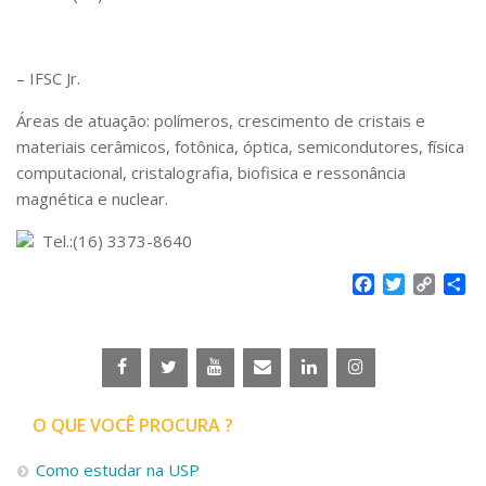
– IFSC Jr.
Áreas de atuação: polímeros, crescimento de cristais e
materiais cerâmicos, fotônica, óptica, semicondutores, física
computacional, cristalografia, biofisica e ressonância
magnética e nuclear.
Tel.:(16) 3373-8640
Facebook
Twitter
Copy
Sh
Link
O QUE VOCÊ PROCURA ?
Como estudar na USP