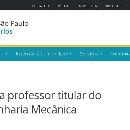
PORTAL USP
WEBMAIL
NEWSLETTER
VIDEOCAST
São Paulo
rlos
ão
Extensão à Comunidade
Serviços
Comunic
 professor titular do
haria Mecânica