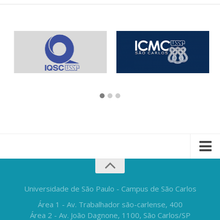
Universidade de São Paulo - Campus de São Carlos
Área 1 - Av. Trabalhador são-carlense, 400
Área 2 - Av. João Dagnone, 1100, São Carlos/SP