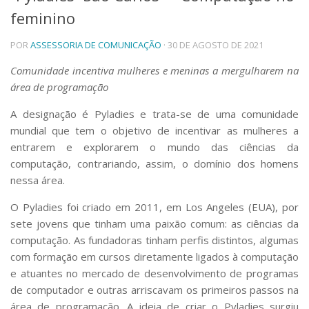
feminino
Telefones e Mapas
Pessoas
POR
ASSESSORIA DE COMUNICAÇÃO
· 30 DE AGOSTO DE 2021
Ensino
Graduação
Comunidade incentiva mulheres e meninas a mergulharem na
Pós-Graduação
área de programação
Educação a distância
Cursos de Extensão
A designação é Pyladies e trata-se de uma comunidade
mundial que tem o objetivo de incentivar as mulheres a
Pesquisa e Inovação
entrarem e explorarem o mundo das ciências da
Linhas de Pesquisa
computação, contrariando, assim, o domínio dos homens
Centros, Núcleos e Projetos em Rede
nessa área.
Pós-doutorado
Iniciação Científica
O Pyladies foi criado em 2011, em Los Angeles (EUA), por
Transferência de Tecnologia
sete jovens que tinham uma paixão comum: as ciências da
Empresas Juniores
computação. As fundadoras tinham perfis distintos, algumas
Extensão à Comunidade
com formação em cursos diretamente ligados à computação
Projetos, Programas e Cursos
e atuantes no mercado de desenvolvimento de programas
Artes, Cultura e Esportes
de computador e outras arriscavam os primeiros passos na
Museus e Espaços Interativos
área de programação. A ideia de criar o Pyladies surgiu