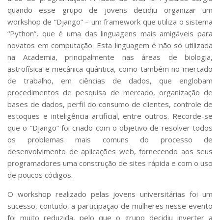
Serviços
quando esse grupo de jovens decidiu organizar um
Bibliotecas
workshop de “Django” – um framework que utiliza o sistema
Apoio ao Estudante
“Python”, que é uma das linguagens mais amigáveis para
Segurança, Trânsito e Prevenção
novatos em computação. Esta linguagem é não só utilizada
RH, Administrativo e Financeiro
na Academia, principalmente nas áreas de biologia,
Outros serviços
astrofísica e mecânica quântica, como também no mercado
Comunicação
de trabalho, em ciências de dados, que englobam
Assessorias e Mídias
procedimentos de pesquisa de mercado, organização de
Aplicativos e Sites
bases de dados, perfil do consumo de clientes, controle de
Jornal da USP
estoques e inteligência artificial, entre outros. Recorde-se
Agenda de Eventos
que o “Django” foi criado com o objetivo de resolver todos
Defesa de Teses
os problemas mais comuns do processo de
desenvolvimento de aplicações web, fornecendo aos seus
programadores uma construção de sites rápida e com o uso
de poucos códigos.
O workshop realizado pelas jovens universitárias foi um
sucesso, contudo, a participação de mulheres nesse evento
foi muito reduzida, pelo que o grupo decidiu inverter a