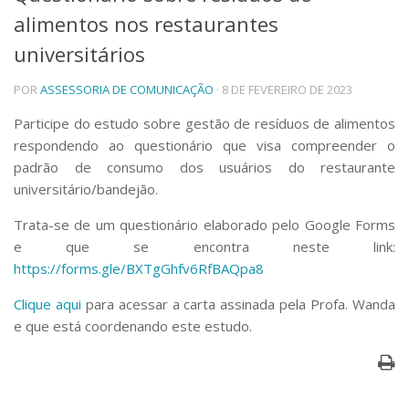
alimentos nos restaurantes
Telefones e Mapas
Pessoas
universitários
Ensino
POR
ASSESSORIA DE COMUNICAÇÃO
· 8 DE FEVEREIRO DE 2023
Graduação
Pós-Graduação
Participe do estudo sobre gestão de resíduos de alimentos
Educação a distância
respondendo ao questionário que visa compreender o
Cursos de Extensão
padrão de consumo dos usuários do restaurante
Pesquisa e Inovação
universitário/bandejão.
Linhas de Pesquisa
Centros, Núcleos e Projetos em Rede
Trata-se de um questionário elaborado pelo Google Forms
Pós-doutorado
e que se encontra neste link:
Iniciação Científica
https://forms.gle/BXTgGhfv6RfBAQpa8
Transferência de Tecnologia
Empresas Juniores
Clique aqui
para acessar a carta assinada pela Profa. Wanda
Extensão à Comunidade
e que está coordenando este estudo.
Projetos, Programas e Cursos
Artes, Cultura e Esportes
Museus e Espaços Interativos