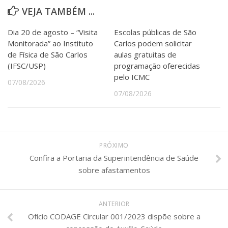
Serviços
VEJA TAMBÉM ...
Bibliotecas
Apoio ao Estudante
Dia 20 de agosto – “Visita
Escolas públicas de São
Segurança, Trânsito e Prevenção
Monitorada” ao Instituto
Carlos podem solicitar
RH, Administrativo e Financeiro
de Física de São Carlos
aulas gratuitas de
Outros serviços
(IFSC/USP)
programação oferecidas
pelo ICMC
Comunicação
07/08/2026
Assessorias e Mídias
07/08/2026
Aplicativos e Sites
Jornal da USP
Agenda de Eventos
Defesa de Teses
PRÓXIMO
Confira a Portaria da Superintendência de Saúde
sobre afastamentos
ANTERIOR
Ofício CODAGE Circular 001/2023 dispõe sobre a