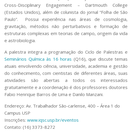
Serviços
Cross-Disciplinary Engagement – Dartmouth College
Bibliotecas
(Estados Unidos), além de colunista do jornal “Folha de São
Apoio ao Estudante
Paulo”. Possui experiência nas áreas de cosmologia,
Segurança, Trânsito e Prevenção
gravitação, métodos não perturbativos e formação de
RH, Administrativo e Financeiro
estruturas complexas em teorias de campo, origem da vida
Outros serviços
e astrobiologia.
Comunicação
A palestra integra a programação do Ciclo de Palestras e
Assessorias e Mídias
Seminários Química às 16 horas
(Q16), que discute temas
Aplicativos e Sites
atuais envolvendo ciência, universidade, academia e gestão
Jornal da USP
Agenda de Eventos
do conhecimento, com cientistas de diferentes áreas, suas
Defesa de Teses
atividades são abertas a todos os interessados
gratuitamente e a coordenação é dos professores doutores
Fabio Henrique Barros de Lima e Danilo Manzani.
Endereço: Av. Trabalhador São-carlense, 400 – Área 1 do
Campus USP
Inscrições:
www.iqsc.usp.br/eventos
Contato: (16) 3373-8272