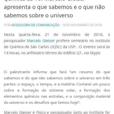
apresenta o que sabemos e o que não
Telefones e Mapas
Pessoas
sabemos sobre o universo
Ensino
POR
ASSESSORIA DE COMUNICAÇÃO
· 19 DE NOVEMBRO DE 2018
Graduação
Pós-Graduação
Nesta quarta-feira, 21 de novembro de 2018, o
Educação a distância
pesquisador
Marcelo Gleiser
profere seminário no Instituto
Cursos de Extensão
de Química de São Carlos (IQSC) da USP. O evento será às
Pesquisa e Inovação
14 horas, no anfiteatro térreo do edifício Q1, via Skype.
Linhas de Pesquisa
Centros, Núcleos e Projetos em Rede
Pós-doutorado
O palestrante informa que fará “um resumo do que
Iniciação Científica
sabemos e do que não sabemos sobre o universo em três
Transferência de Tecnologia
Empresas Juniores
partes: o espaço, o tempo, e a matéria. Contarei um pouco
sobre a formação do sistema solar, a formação dos
Extensão à Comunidade
elementos químicos nas estrelas, e a composição material
Projetos, Programas e Cursos
do universo e os desafios que temos hoje”.
Artes, Cultura e Esportes
Museus e Espaços Interativos
Marcelo Gleiser é Físico e pesquisador junto ao Institute for