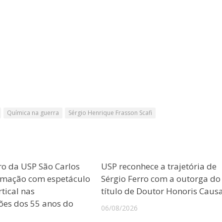
Química na guerra
Sérgio Henrique Frasson Scafi
ro da USP São Carlos
USP reconhece a trajetória de
amação com espetáculo
Sérgio Ferro com a outorga do
tical nas
título de Doutor Honoris Caus
es dos 55 anos do
06/08/2026