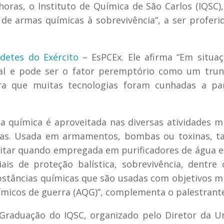
 horas, o Instituto de Química de São Carlos (IQSC),
de armas químicas à sobrevivência”, a ser proferi
detes do Exército
– EsPCEx. Ele afirma “Em situa
al e pode ser o fator peremptório como um trun
bra que muitas tecnologias foram cunhadas a par
 química é aproveitada nas diversas atividades mi
ias. Usada em armamentos, bombas ou toxinas, 
litar quando empregada em purificadores de água e
is de proteção balística, sobrevivência, dentre 
stâncias químicas que são usadas com objetivos mi
micos de guerra (AQG)”, complementa o palestrante
 Graduação do IQSC, organizado pelo Diretor da U