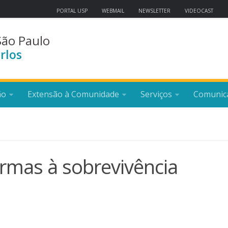
PORTAL USP
WEBMAIL
NEWSLETTER
VIDEOCAST
São Paulo
rlos
ão
Extensão à Comunidade
Serviços
Comunic
armas à sobrevivência