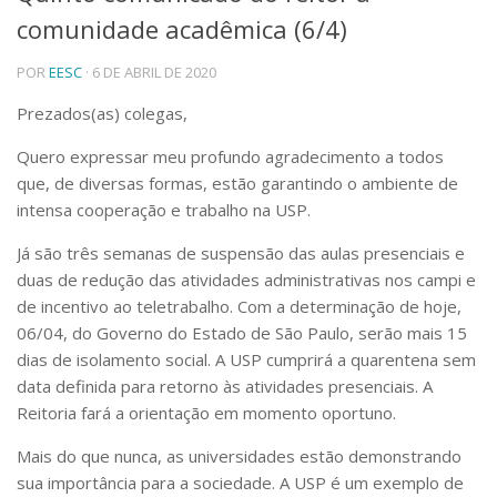
comunidade acadêmica (6/4)
Telefones e Mapas
Pessoas
POR
EESC
· 6 DE ABRIL DE 2020
Ensino
Graduação
Prezados(as) colegas,
Pós-Graduação
Quero expressar meu profundo agradecimento a todos
Educação a distância
Cursos de Extensão
que, de diversas formas, estão garantindo o ambiente de
intensa cooperação e trabalho na USP.
Pesquisa e Inovação
Linhas de Pesquisa
Já são três semanas de suspensão das aulas presenciais e
Centros, Núcleos e Projetos em Rede
duas de redução das atividades administrativas nos campi e
Pós-doutorado
de incentivo ao teletrabalho. Com a determinação de hoje,
Iniciação Científica
06/04, do Governo do Estado de São Paulo, serão mais 15
Transferência de Tecnologia
dias de isolamento social. A USP cumprirá a quarentena sem
Empresas Juniores
data definida para retorno às atividades presenciais. A
Extensão à Comunidade
Reitoria fará a orientação em momento oportuno.
Projetos, Programas e Cursos
Artes, Cultura e Esportes
Mais do que nunca, as universidades estão demonstrando
Museus e Espaços Interativos
sua importância para a sociedade. A USP é um exemplo de