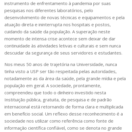
Serviços
instrumento de enfrentamento à pandemia por suas
pesquisas nos diferentes laboratórios, pelo
Bibliotecas
desenvolvimento de novas técnicas e equipamentos e pela
Apoio ao Estudante
Segurança, Trânsito e Prevenção
atuação direta e ininterrupta nos hospitais e postos,
RH, Administrativo e Financeiro
cuidando da saúde da população. A superação neste
Outros serviços
momento de intensa crise acontece sem deixar de dar
Comunicação
continuidade às atividades letivas e culturais e sem nunca
descuidar da segurança de seus servidores e estudantes.
Assessorias e Mídias
Aplicativos e Sites
Nos meus 50 anos de trajetória na Universidade, nunca
Jornal da USP
tinha visto a USP ser tão respeitada pelas autoridades,
Agenda de Eventos
notadamente as da área da saúde, pela grande mídia e pela
Defesa de Teses
população em geral. A sociedade, prontamente,
compreendeu que todo o dinheiro investido nesta
Instituição pública, gratuita, de pesquisa e de padrão
internacional está retornando de forma clara e multiplicada
em benefício social. Um reflexo desse reconhecimento é a
sociedade nos utilizar como referência como fonte de
informação científica confiável, como se denota no grande