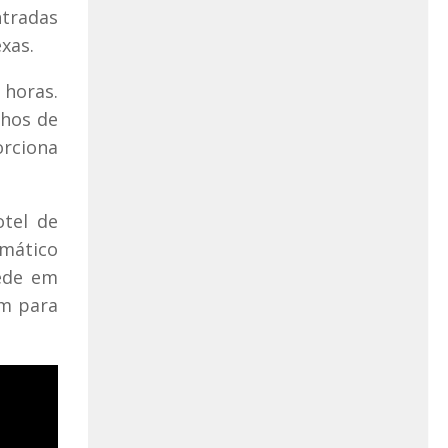
ntradas
xas.
 horas.
nhos de
orciona
otel de
mático
pede em
em para