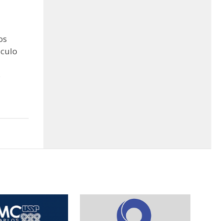
os
culo
o