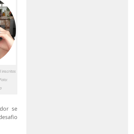
 inscritos
Foto:
a
dor se
desafio