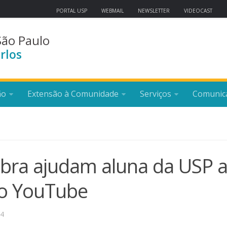
PORTAL USP
WEBMAIL
NEWSLETTER
VIDEOCAST
São Paulo
rlos
ão
Extensão à Comunidade
Serviços
Comunic
bra ajudam aluna da USP 
lo YouTube
24