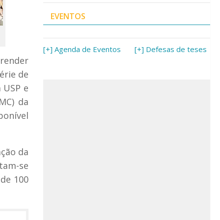
EVENTOS
[+] Agenda de Eventos
[+] Defesas de teses
render
érie de
a USP e
CMC) da
ponível
ação da
itam-se
 de 100