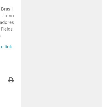
Brasil,
do como
sadores
Fields,
.
e link
.