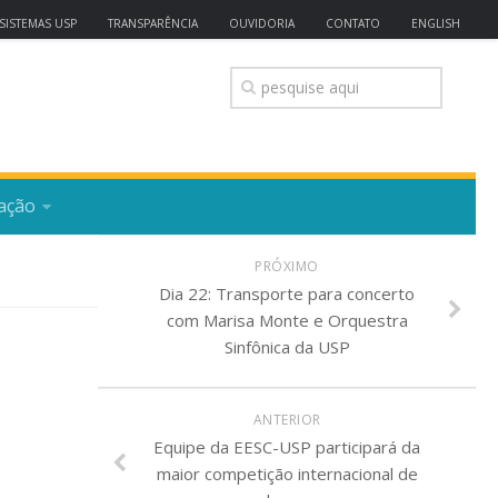
SISTEMAS USP
TRANSPARÊNCIA
OUVIDORIA
CONTATO
ENGLISH
ação
PRÓXIMO
Dia 22: Transporte para concerto
com Marisa Monte e Orquestra
a
Sinfônica da USP
ANTERIOR
Equipe da EESC-USP participará da
maior competição internacional de