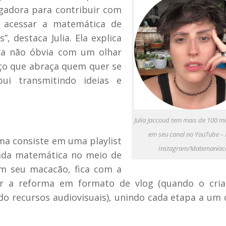
gadora para contribuir com
e acessar a matemática de
, destaca Julia. Ela explica
ra não óbvia com um olhar
aço que abraça quem quer se
ui transmitindo ideias e
Julia Jaccoud tem mais de 100 mil
em seu canal no YouTube – 
ma consiste em uma playlist
Instagram/Matemaníac
ada matemática no meio de
em seu macacão, fica com a
 a reforma em formato de vlog (quando o cria
do recursos audiovisuais), unindo cada etapa a um 