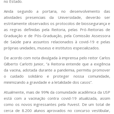
no Estado.
Serviços
Bibliotecas
Ainda segundo a portaria, no desenvolvimento das
Apoio ao Estudante
atividades presenciais da Universidade, deverão ser
Segurança, Trânsito e Prevenção
estritamente observados os protocolos de biossegurança e
RH, Administrativo e Financeiro
as regras definidas pela Reitoria, pelas Pró-Reitorias de
Outros serviços
Graduação e de Pós-Graduação, pela Comissão Assessora
Comunicação
de Saúde para assuntos relacionados à covid-19 e pelas
Assessorias e Mídias
próprias unidades, museus e institutos especializados.
Aplicativos e Sites
Jornal da USP
De acordo com nota divulgada à imprensa pelo reitor Carlos
Agenda de Eventos
Gilberto Carlotti Junior, “a Reitoria entende que a exigência
Defesa de Teses
da vacina, adotada durante a pandemia, permitiu promover
o cuidado solidário e proteger nossa comunidade,
minimizando a gravidade e a letalidade dos casos”.
Atualmente, mais de 99% da comunidade acadêmica da USP
está com a vacinação contra covid-19 atualizada, assim
como os novos ingressantes pela Fuvest. De um total de
cerca de 8.200 alunos aprovados no concurso vestibular,