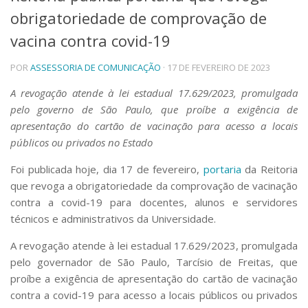
obrigatoriedade de comprovação de
Telefones e Mapas
Pessoas
vacina contra covid-19
Ensino
POR
ASSESSORIA DE COMUNICAÇÃO
· 17 DE FEVEREIRO DE 2023
Graduação
Pós-Graduação
A revogação atende à lei estadual 17.629/2023, promulgada
Educação a distância
pelo governo de São Paulo, que proíbe a exigência de
Cursos de Extensão
apresentação do cartão de vacinação para acesso a locais
Pesquisa e Inovação
públicos ou privados no Estado
Linhas de Pesquisa
Centros, Núcleos e Projetos em Rede
Foi publicada hoje, dia 17 de fevereiro,
portaria
da Reitoria
Pós-doutorado
que revoga a obrigatoriedade da comprovação de vacinação
Iniciação Científica
contra a covid-19 para docentes, alunos e servidores
Transferência de Tecnologia
técnicos e administrativos da Universidade.
Empresas Juniores
Extensão à Comunidade
A revogação atende à lei estadual 17.629/2023, promulgada
pelo governador de São Paulo, Tarcísio de Freitas, que
Projetos, Programas e Cursos
proíbe a exigência de apresentação do cartão de vacinação
Artes, Cultura e Esportes
contra a covid-19 para acesso a locais públicos ou privados
Museus e Espaços Interativos