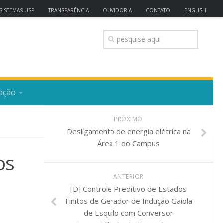
SISTEMAS USP
TRANSPARÊNCIA
OUVIDORIA
CONTATO
ENGLISH
ação
PRÓXIMO
Desligamento de energia elétrica na
Área 1 do Campus
os
ANTERIOR
[D] Controle Preditivo de Estados
Finitos de Gerador de Indução Gaiola
de Esquilo com Conversor