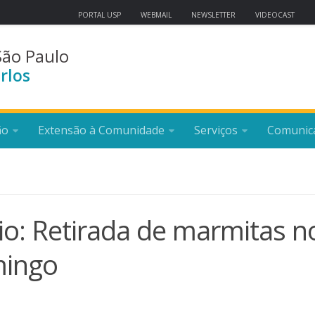
PORTAL USP
WEBMAIL
NEWSLETTER
VIDEOCAST
São Paulo
rlos
ão
Extensão à Comunidade
Serviços
Comunic
io: Retirada de marmitas n
mingo
1