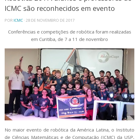
ICMC são reconhecidos em evento
Telefones e Mapas
Pessoas
POR
ICMC
· 28 DE NOVEMBRO DE 2017
Ensino
Graduação
Conferências e competições de robótica foram realizadas
Pós-Graduação
em Curitiba, de 7 a 11 de novembro
Educação a distância
Cursos de Extensão
Pesquisa e Inovação
Linhas de Pesquisa
Centros, Núcleos e Projetos em Rede
Pós-doutorado
Iniciação Científica
Transferência de Tecnologia
Empresas Juniores
Extensão à Comunidade
Projetos, Programas e Cursos
Artes, Cultura e Esportes
No maior evento de robótica da América Latina, o Instituto
Museus e Espaços Interativos
de Ciências Matemáticas e de Computação (ICMC) da USP,