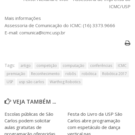
ICMC/USP
Mais informações
Assessoria de Comunicação do ICMC: (16) 3373.9666
E-mail: comunica@icmc.usp.br
Tags:
artigo
competição
computação
conferências
ICMC
premiação
Reconhecimento
robôs
robótica
Robótica 2017
USP
usp são carlos
Warthog Robotics
VEJA TAMBÉM ...
Escolas públicas de São
Festa do Livro da USP São
Carlos podem solicitar
Carlos abre programação
aulas gratuitas de
com espetáculo de dança
programação oferecidas
vertical nas