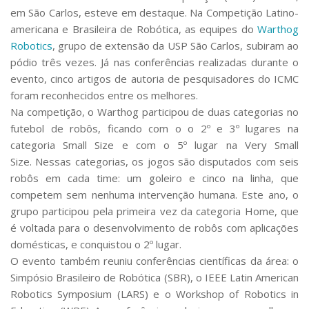
Serviços
em São Carlos, esteve em destaque. Na Competição Latino-
Bibliotecas
americana e Brasileira de Robótica, as equipes do
Warthog
Apoio ao Estudante
Robotics
, grupo de extensão da USP São Carlos, subiram ao
Segurança, Trânsito e Prevenção
pódio três vezes. Já nas conferências realizadas durante o
RH, Administrativo e Financeiro
evento, cinco artigos de autoria de pesquisadores do ICMC
Outros serviços
foram reconhecidos entre os melhores.
Comunicação
Na competição, o
Warthog
participou de duas categorias no
Assessorias e Mídias
futebol de robôs, ficando com o o 2º e 3º lugares na
Aplicativos e Sites
categoria
Small Size
e com o 5º lugar na
Very Small
Jornal da USP
Size.
Nessas categorias, os jogos são disputados com seis
Agenda de Eventos
robôs em cada time: um goleiro e cinco na linha, que
Defesa de Teses
competem sem nenhuma intervenção humana. Este ano, o
grupo participou pela primeira vez da categoria
Home
, que
é voltada para o desenvolvimento de robôs com aplicações
domésticas, e conquistou o 2º lugar.
O evento também reuniu conferências científicas da área: o
Simpósio Brasileiro de Robótica (SBR), o
IEEE Latin American
Robotics Symposium
(LARS) e o
Workshop of Robotics in