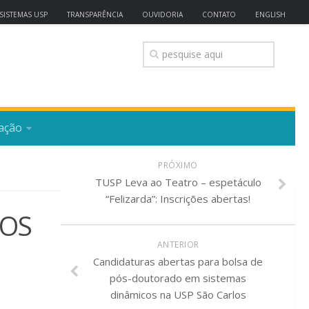
SISTEMAS USP
TRANSPARÊNCIA
OUVIDORIA
CONTATO
ENGLISH
ação
PRÓXIMO
TUSP Leva ao Teatro – espetáculo
“Felizarda”: Inscrições abertas!
COS
ANTERIOR
Candidaturas abertas para bolsa de
pós-doutorado em sistemas
dinâmicos na USP São Carlos