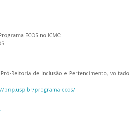
 Programa ECOS no ICMC:
05
ó-Reitoria de Inclusão e Pertencimento, voltado
//prip.usp.br/
programa-ecos/
r