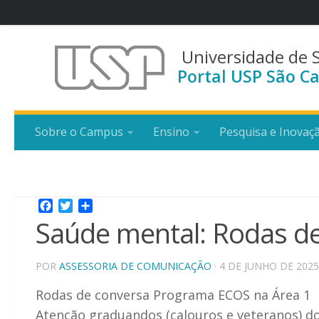
Universidade de 
Portal USP São Ca
Sobre o Campus
Ensino
Pesquisa e Inovaç
Facebook
Twitter
Share
Saúde mental: Rodas d
POR
ASSESSORIA DE COMUNICAÇÃO
· 4 DE JUNHO DE 2025
Rodas de conversa Programa ECOS na Área 1
Atenção graduandos (calouros e veteranos) do