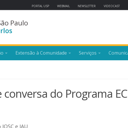
PORTAL USP
WEBMAIL
NEWSLETTER
VIDEOCAST
São Paulo
rlos
ão
Extensão à Comunidade
Serviços
Comunic
e conversa do Programa E
 IQSC e IAU